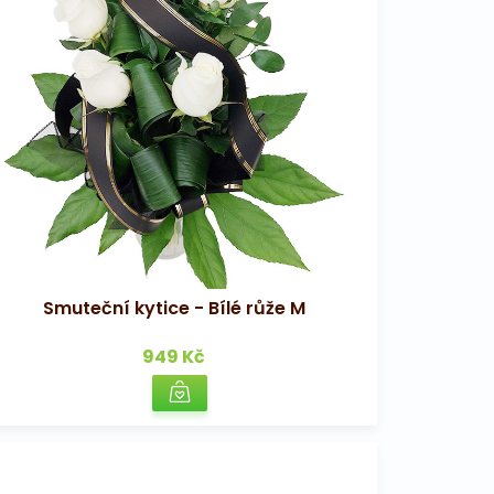
Smuteční kytice - Bílé růže M
949 Kč