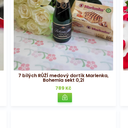
7 bílých RŮŽÍ medový dortík Marlenka,
Bohemia sekt 0,2l
789 Kč