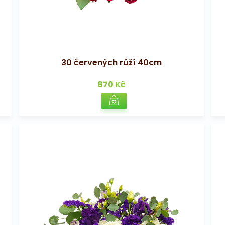
30 červených růží 40cm
870 Kč