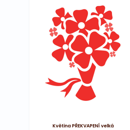
Květina PŘEKVAPENÍ velká