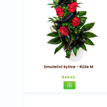
Smuteční kytice - Růže M
949 Kč