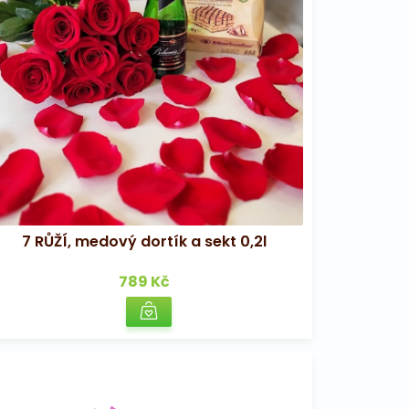
7 RŮŽÍ, medový dortík a sekt 0,2l
789 Kč