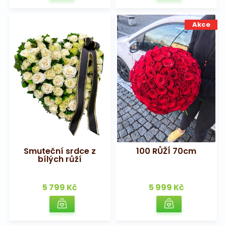
Akce
Smuteční srdce z
100 RŮŽÍ 70cm
bílých růží
5 799 Kč
5 999 Kč