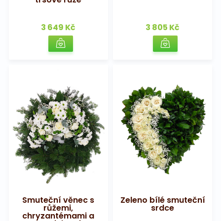
3 649 Kč
3 805 Kč
Smuteční věnec s
Zeleno bílé smuteční
růžemi,
srdce
chryzantémami a