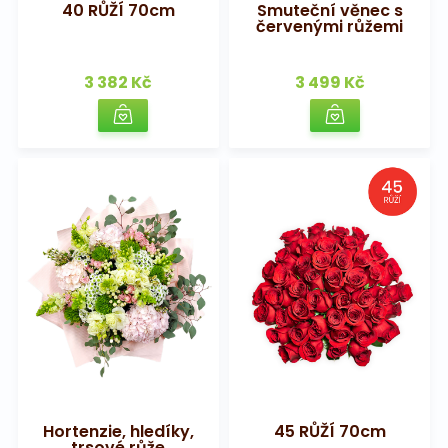
40 RŮŽÍ 70cm
Smuteční věnec s
Na pohřeb
červenými růžemi
3 382 Kč
3 499 Kč
Hortenzie, hledíky,
45 RŮŽÍ 70cm
trsové růže