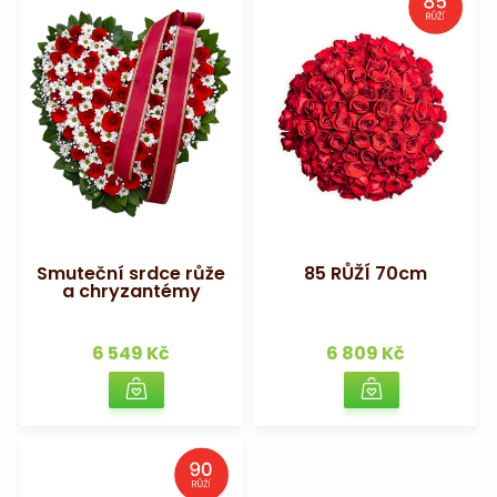
Smuteční srdce růže
85 RŮŽÍ 70cm
a chryzantémy
6 549 Kč
6 809 Kč