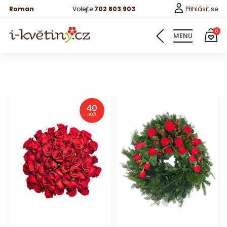
Roman
Volejte
702 803 903
Přihlásit se
0
MENU
Květiny
Pro děti
100 růží
Růže
Růže 40cm
Bonboniery
Vína