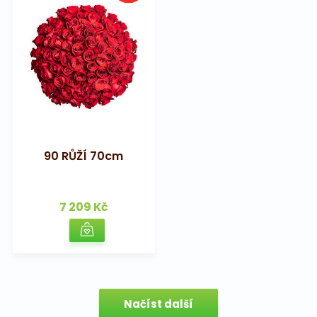
90 RŮŽÍ 70cm
7 209 Kč
Načíst další