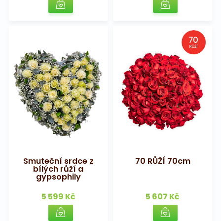
Smuteční srdce z
70 RŮŽÍ 70cm
bílých růží a
gypsophily
5 599 Kč
5 607 Kč