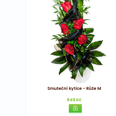
Smuteční kytice - Růže M
949 Kč