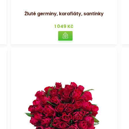
Žluté germiny, karafiáty, santinky
1 049 Kč