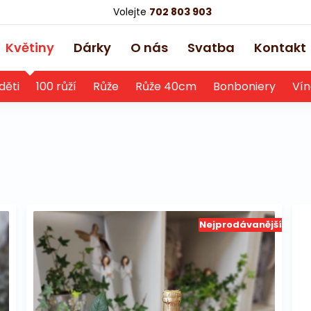
Volejte
702 803 903
Květiny
Dárky
O nás
Svatba
Kontakt
děti
100 růží
Růže
Růže 40cm
Bonboniery
Vín
Nejprodávanější