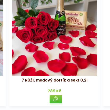
7 RŮŽÍ, medový dortík a sekt 0,2l
789 Kč