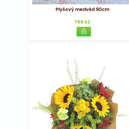
Plyšový medvěd 90cm
799 Kč