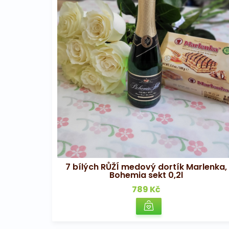
7 bílých RŮŽÍ medový dortík Marlenka,
Bohemia sekt 0,2l
789 Kč