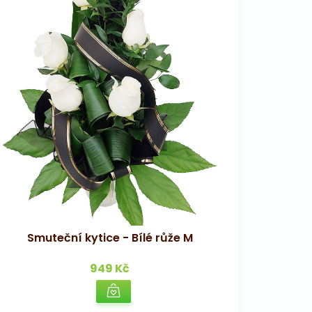
Smuteční kytice - Bílé růže M
949 Kč