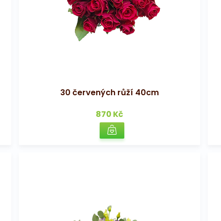
30 červených růží 40cm
870 Kč