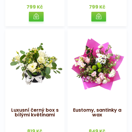
799 Kč
799 Kč
Luxusní černý box s
Eustomy, santinky a
bílými květinami
wax
819 Kč
849 Kč