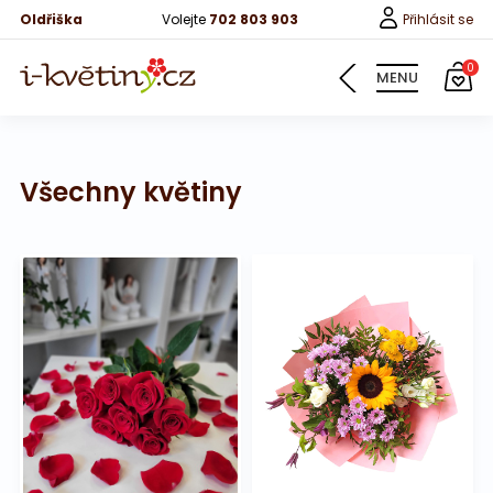
Oldřiška
Volejte
702 803 903
Přihlásit se
0
MENU
Všechny květiny
Květiny
Pro děti
100 růží
Růže
Růže 40cm
Bonboniery
Vína