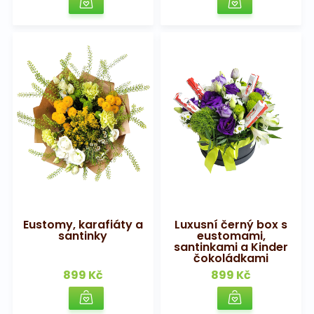
Eustomy, karafiáty a
Luxusní černý box s
santinky
eustomami,
santinkami a Kinder
čokoládkami
899 Kč
899 Kč