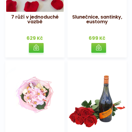
Na pohřeb
7 růží v jednoduché
Slunečnice, santinky,
vazbě
eustomy
629 Kč
699 Kč