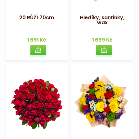
20 RŮŽÍ 70cm
Hledíky, santinky,
wax
1 691 Kč
1 699 Kč