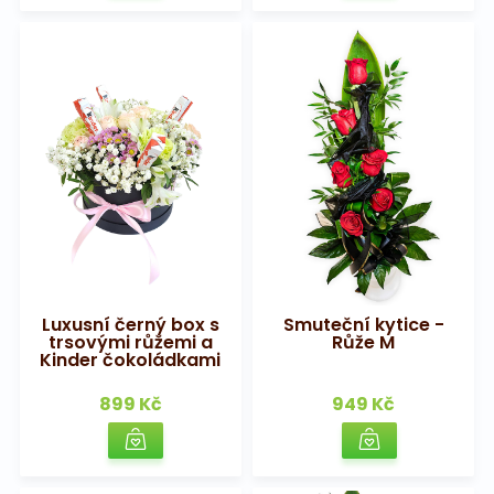
Luxusní černý box s
Smuteční kytice -
trsovými růžemi a
Růže M
Kinder čokoládkami
899 Kč
949 Kč