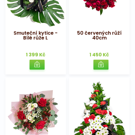
Smuteční kytice -
50 červených růží
Bílé růže L
40cm
1 399 Kč
1 450 Kč