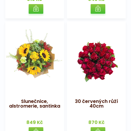
Slunečnice,
30 červených růží
alstromerie, santinka
40cm
849 Kč
870 Kč