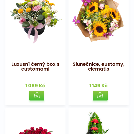
Luxusní černý box s
Slunečnice, eustomy,
eustomami
clematis
1 089 Kč
1 149 Kč