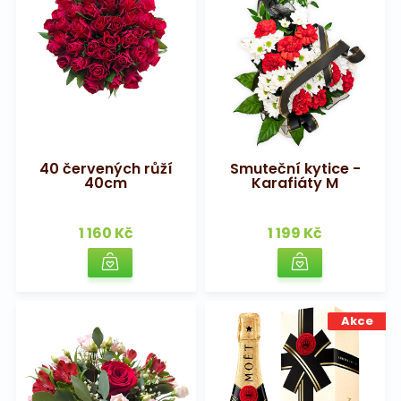
40 červených růží
Smuteční kytice -
40cm
Karafiáty M
1 160 Kč
1 199 Kč
Akce