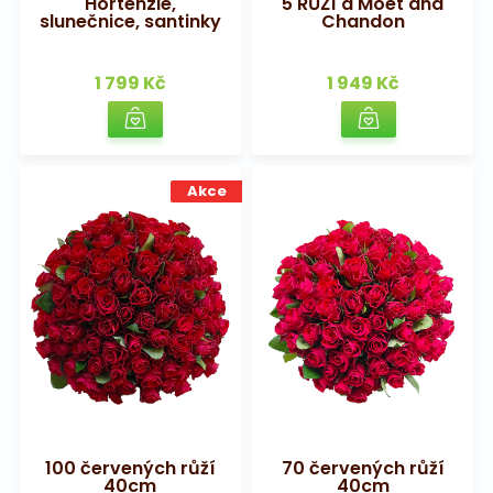
Hortenzie,
5 RŮŽÍ a Moet and
slunečnice, santinky
Chandon
1 799 Kč
1 949 Kč
Akce
100 červených růží
70 červených růží
40cm
40cm