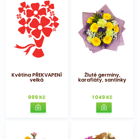
Květina PŘEKVAPENÍ
Žluté germiny,
velká
karafiáty, santinky
999 Kč
1 049 Kč