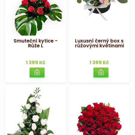
Smuteční kytice -
Luxusní černý box s
Růže L
růžovými květinami
1 399 Kč
1 399 Kč