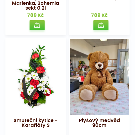
Marlenka, Bohemia
sekt 0,2l
789 Kč
789 Kč
Smuteční kytice -
Plyšový medvěd
Karafiáty S
90cm