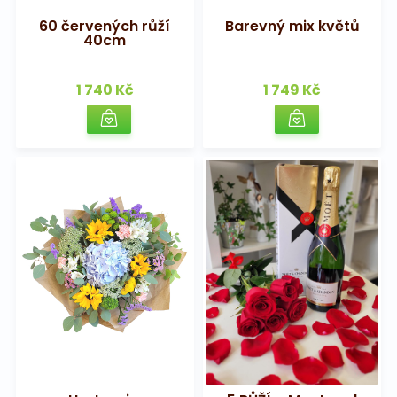
60 červených růží
Barevný mix květů
40cm
1 740 Kč
1 749 Kč