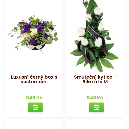
Luxusní černý box s
Smuteční kytice -
eustomami
Bílé růže M
949 Kč
949 Kč