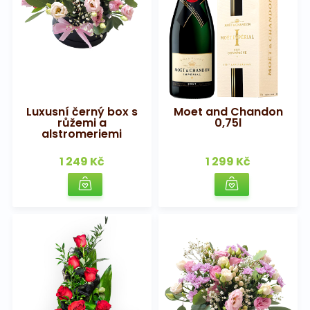
Luxusní černý box s
Moet and Chandon
růžemi a
0,75l
alstromeriemi
1 249 Kč
1 299 Kč