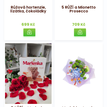
Růžová hortenzie,
5 RŮŽÍ a Mionetto
lízátka, čokoládky
Prosecco
699 Kč
709 Kč