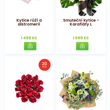
Kytice růží a
Smuteční kytice -
alstromerií
Karafiáty L
1 499 Kč
1 599 Kč