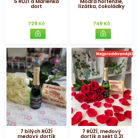
5 RŮŽÍ a Marlenka
Modrá hortenzie,
dort
lízátka, čokoládky
729 Kč
749 Kč
Nejprodávanější
7 bílých RŮŽÍ
7 RŮŽÍ, medový
medový dortík
dortík a sekt 0,2l