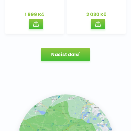
1 999 Kč
2 030 Kč
Načíst další