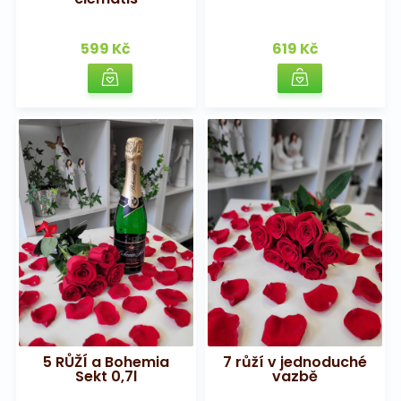
599 Kč
619 Kč
5 RŮŽÍ a Bohemia
7 růží v jednoduché
Sekt 0,7l
vazbě