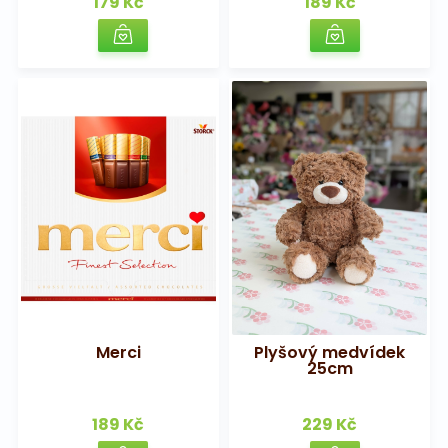
179 Kč
189 Kč
Merci
Plyšový medvídek
25cm
189 Kč
229 Kč