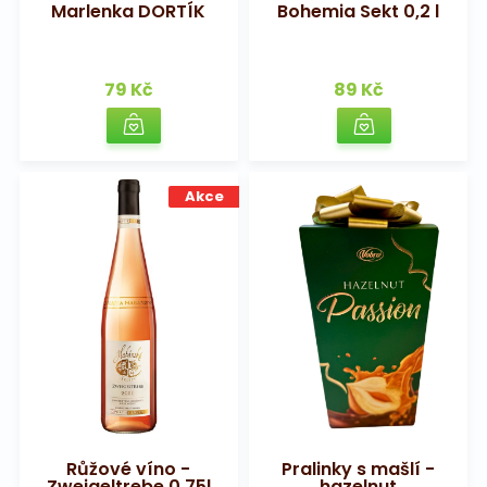
Marlenka DORTÍK
Bohemia Sekt 0,2 l
Na pohřeb
79 Kč
89 Kč
Akce
Růžové víno -
Pralinky s mašlí -
Zweigeltrebe 0,75l
hazelnut