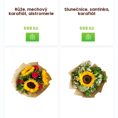
Růže, mechový
Slunečnice, santinka,
karafiát, alstromerie
karafiát
599 Kč
599 Kč