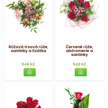
Růžová trsová růže,
Červené růže,
santinky a lízátka
alstromerie a
santinky
549 Kč
549 Kč