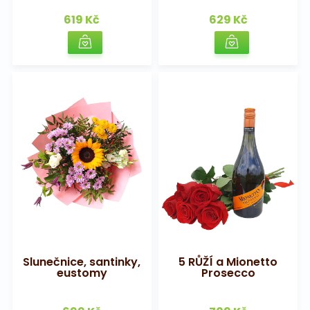
619 Kč
629 Kč
Slunečnice, santinky,
5 RŮŽÍ a Mionetto
eustomy
Prosecco