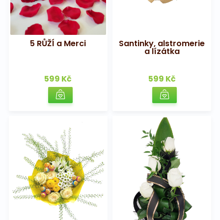
5 RŮŽÍ a Merci
Santinky, alstromerie
a lízátka
599 Kč
599 Kč