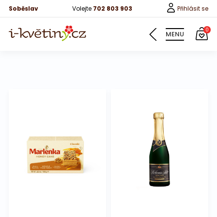
Soběslav
Volejte
702 803 903
Přihlásit se
0
MENU
Květiny
Pro děti
100 růží
Růže
Růže 40cm
Bonboniery
Vína