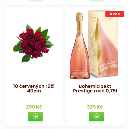
Akce
10 červených růží
Bohemia Sekt
40cm
Prestige rosé 0,75l
290 Kč
329 Kč