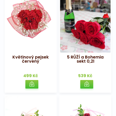
Květinový pejsek
5 RŮŽÍ a Bohemia
červený
sekt 0,2l
499 Kč
539 Kč