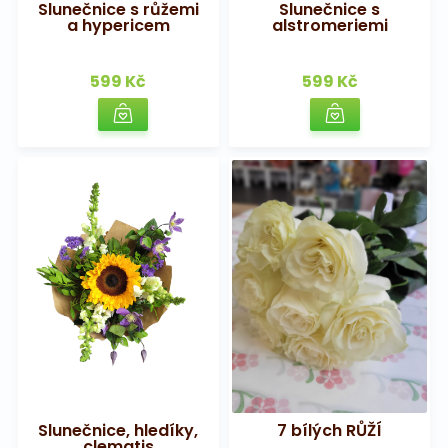
Slunečnice s růžemi
Slunečnice s
a hypericem
alstromeriemi
599 Kč
599 Kč
Slunečnice, hledíky,
7 bílých RŮŽÍ
clematis