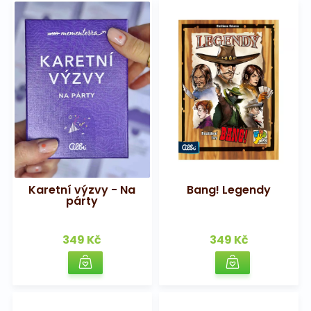
Karetní výzvy - Na
Bang! Legendy
párty
349 Kč
349 Kč