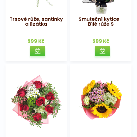
Trsové růže, santinky
Smuteční kytice -
a lízátka
Bílé růže S
599 Kč
599 Kč