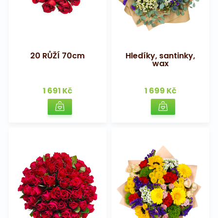
20 RŮŽÍ 70cm
Hledíky, santinky,
wax
1 691 Kč
1 699 Kč