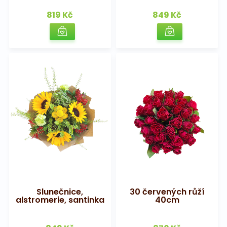
819 Kč
849 Kč
Slunečnice,
30 červených růží
alstromerie, santinka
40cm