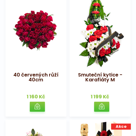
40 červených růží
Smuteční kytice -
40cm
Karafiáty M
1 160 Kč
1 199 Kč
Akce