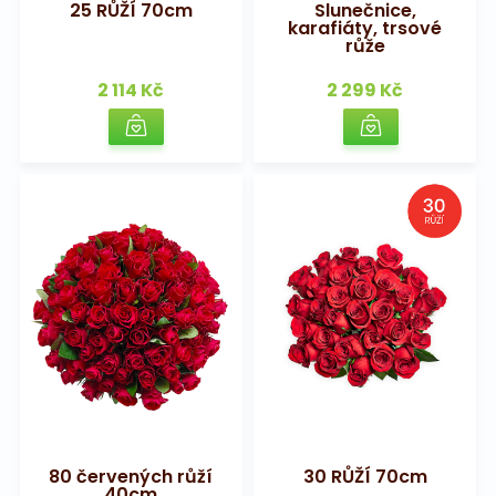
25 RŮŽÍ 70cm
Slunečnice,
karafiáty, trsové
růže
2 114 Kč
2 299 Kč
80 červených růží
30 RŮŽÍ 70cm
40cm