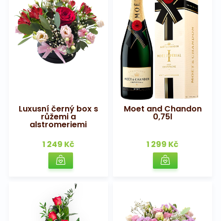
Luxusní černý box s
Moet and Chandon
růžemi a
0,75l
alstromeriemi
1 249 Kč
1 299 Kč