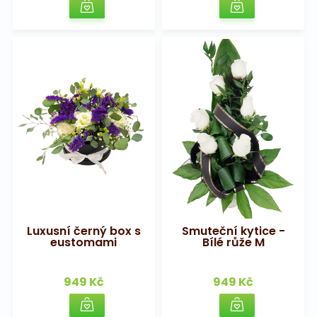
Luxusní černý box s
Smuteční kytice -
eustomami
Bílé růže M
949 Kč
949 Kč