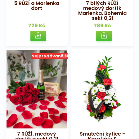
5 RŮŽÍ a Marlenka
7 bílých RŮŽÍ
Na pohřeb
dort
medový dortík
Marlenka, Bohemia
sekt 0,2l
729 Kč
789 Kč
Nejprodávanější
7 RŮŽÍ, medový
Smuteční kytice -
dortík a sekt 0,2l
Karafiáty S