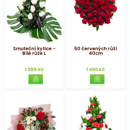
Smuteční kytice -
50 červených růží
Bílé růže L
40cm
1 399 Kč
1 450 Kč