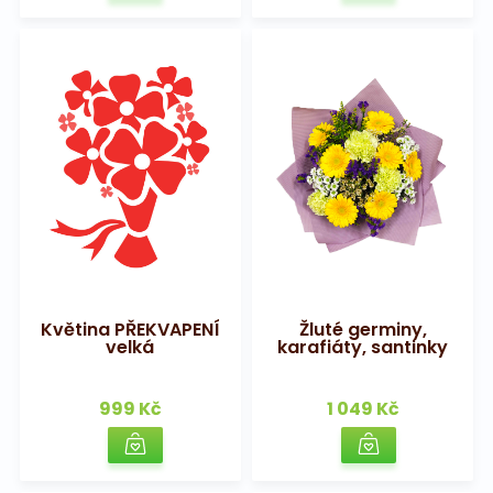
Květina PŘEKVAPENÍ
Žluté germiny,
velká
karafiáty, santinky
999 Kč
1 049 Kč