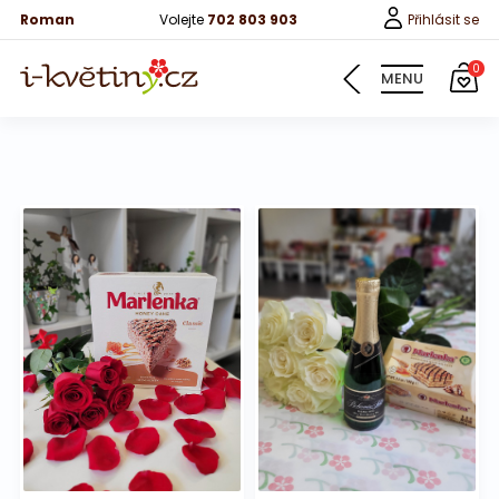
Roman
Volejte
702 803 903
Přihlásit se
0
MENU
Květiny
Pro děti
100 růží
Růže
Růže 40cm
Bonboniery
Vína