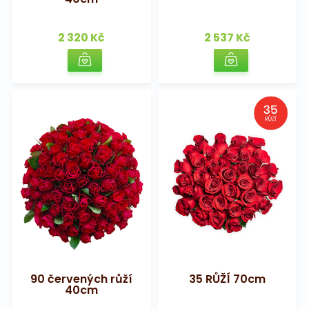
2 320 Kč
2 537 Kč
90 červených růží
35 RŮŽÍ 70cm
40cm