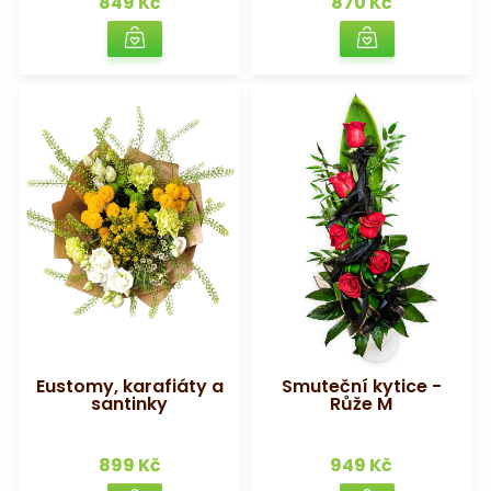
849 Kč
870 Kč
Eustomy, karafiáty a
Smuteční kytice -
santinky
Růže M
899 Kč
949 Kč