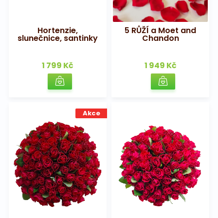
Hortenzie,
5 RŮŽÍ a Moet and
slunečnice, santinky
Chandon
1 799 Kč
1 949 Kč
Akce