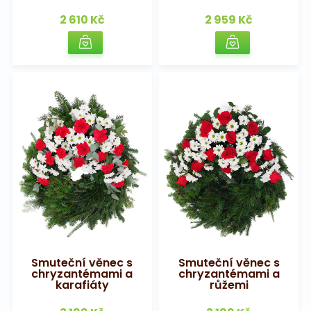
2 610 Kč
2 959 Kč
Smuteční věnec s
Smuteční věnec s
chryzantémami a
chryzantémami a
karafiáty
růžemi