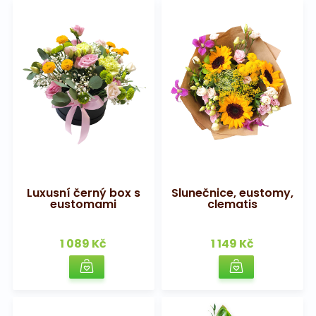
Luxusní černý box s
Slunečnice, eustomy,
eustomami
clematis
1 089 Kč
1 149 Kč