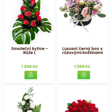
Smuteční kytice -
Luxusní černý box s
Růže L
růžovými květinami
1 399 Kč
1 399 Kč