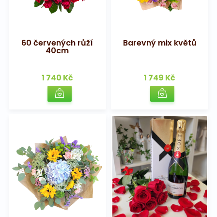
60 červených růží
Barevný mix květů
40cm
1 740 Kč
1 749 Kč