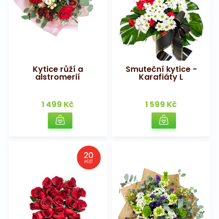
Kytice růží a
Smuteční kytice -
alstromerií
Karafiáty L
1 499 Kč
1 599 Kč