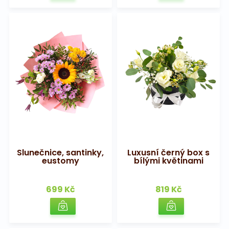
Slunečnice, santinky,
Luxusní černý box s
eustomy
bílými květinami
699 Kč
819 Kč