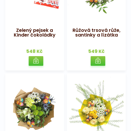
Zelený pejsek a
Růžová trsová růže,
Kinder čokoládky
santinky a lízátka
548 Kč
549 Kč