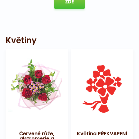
ZDE
Květiny
Červené růže,
Květina PŘEKVAPENÍ
alstromerie a