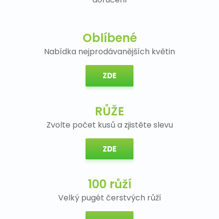
Na pohřeb
Oblíbené
Nabídka nejprodávanějších květin
ZDE
RŮŽE
Zvolte počet kusů a zjistěte slevu
ZDE
100 růží
Velký pugét čerstvých růží