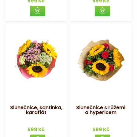
599 Kč
599 Kč
Slunečnice, santinka,
Slunečnice s růžemi
karafiát
a hypericem
599 Kč
599 Kč