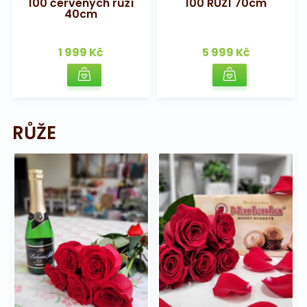
100 červených růží
100 RŮŽÍ 70cm
40cm
1 999 Kč
5 999 Kč
RŮŽE