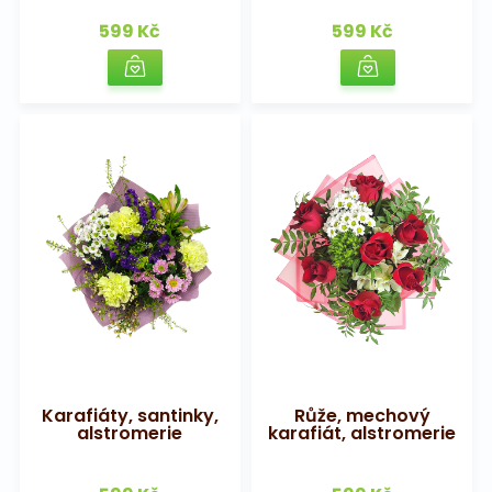
599 Kč
599 Kč
Karafiáty, santinky,
Růže, mechový
alstromerie
karafiát, alstromerie