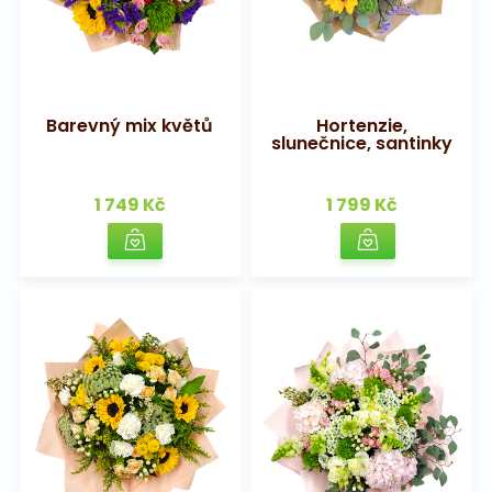
Barevný mix květů
Hortenzie,
slunečnice, santinky
1 749 Kč
1 799 Kč