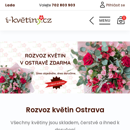
Lada
Volejte
702 803 903
Přihlásit se
0
MENU
Květiny
Pro děti
100 růží
Růže
Růže 40cm
Rozvoz květin Ostrava
Bonboniery
Vína
Všechny květiny jsou skladem, čerstvé a ihned k
doručení