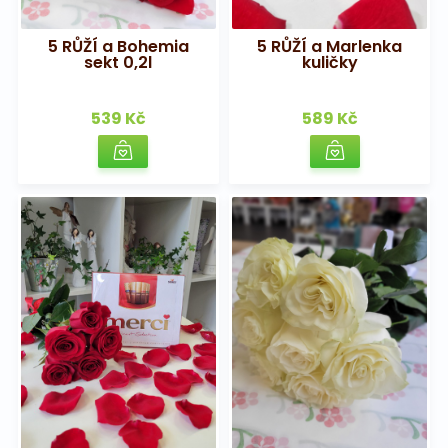
5 RŮŽÍ a Bohemia
5 RŮŽÍ a Marlenka
sekt 0,2l
kuličky
539 Kč
589 Kč