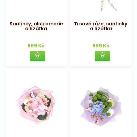
Santinky, alstromerie
Trsové růže, santinky
a lízátka
a lízátka
599 Kč
599 Kč