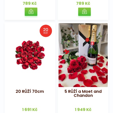
789 Kč
789 Kč
20 RŮŽÍ 70cm
5 RŮŽÍ a Moet and
Chandon
1 691 Kč
1 949 Kč