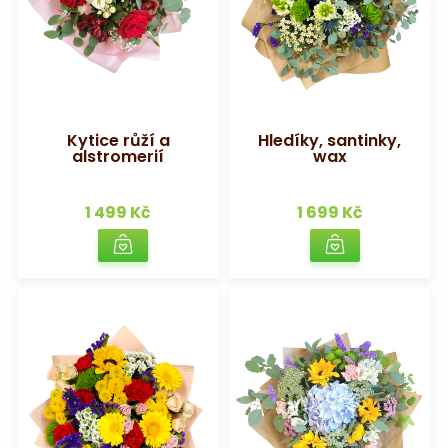
Kytice růží a
Hledíky, santinky,
alstromerií
wax
1 499 Kč
1 699 Kč