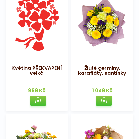
Květina PŘEKVAPENÍ
Žluté germiny,
velká
karafiáty, santinky
999 Kč
1 049 Kč