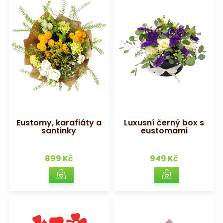
Eustomy, karafiáty a
Luxusní černý box s
santinky
eustomami
899 Kč
949 Kč