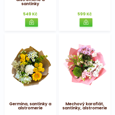
santinky
549 Kč
599 Kč
Germina, santinky a
Mechový karafiát,
alstromerie
santinky, alstromerie