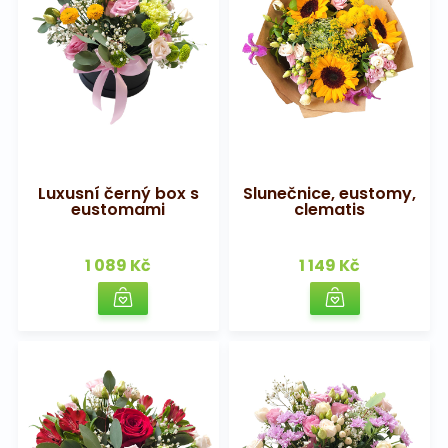
Luxusní černý box s
Slunečnice, eustomy,
eustomami
clematis
1 089 Kč
1 149 Kč