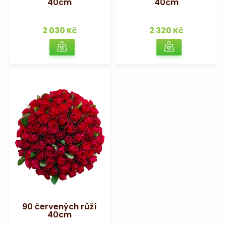
40cm
40cm
2 030 Kč
2 320 Kč
90 červených růží
40cm