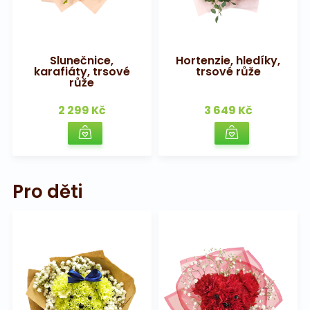
Slunečnice,
Hortenzie, hledíky,
karafiáty, trsové
trsové růže
růže
2 299 Kč
3 649 Kč
Pro děti