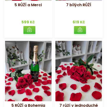
5 RŮŽÍ a Merci
7 bílých RŮŽÍ
599 Kč
619 Kč
5 RŮŽÍ a Bohemia
7 růží v jednoduché