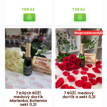
709 Kč
729 Kč
Nejprodávanější
7 bílých RŮŽÍ
7 RŮŽÍ, medový
medový dortík
dortík a sekt 0,2l
Marlenka, Bohemia
sekt 0,2l