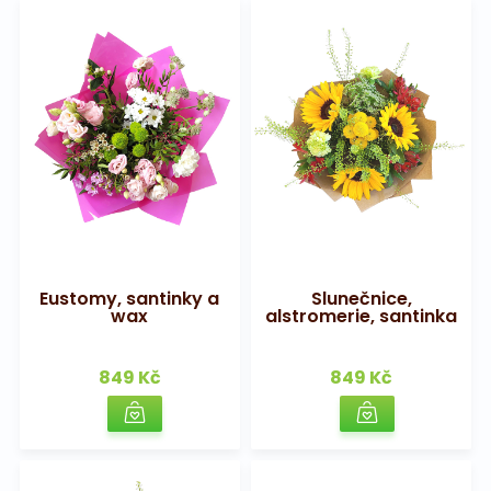
Eustomy, santinky a
Slunečnice,
wax
alstromerie, santinka
849 Kč
849 Kč