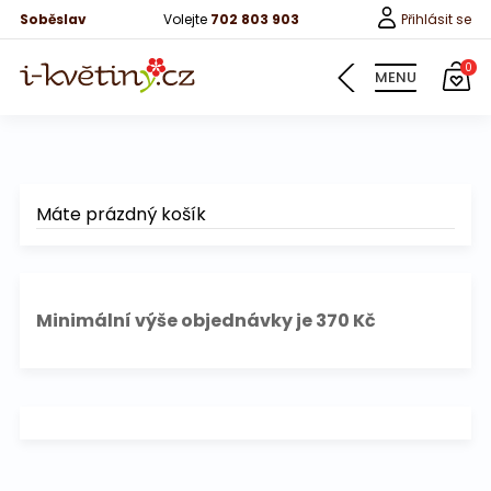
Soběslav
Volejte
702 803 903
Přihlásit se
0
MENU
Květiny
Máte prázdný košík
Pro děti
100 růží
Minimální výše objednávky je 370 Kč
Růže
Růže 40cm
Bonboniery
Vína