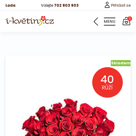
Lada
Volejte
702 803 903
Přihlásit se
0
MENU
Květiny
Skladem
Pro děti
100 růží
Růže
Růže 40cm
Bonboniery
Vína