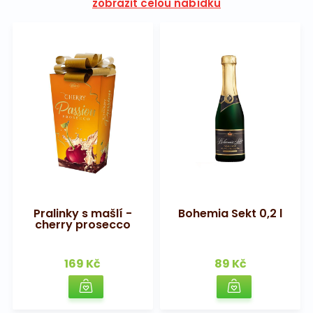
zobrazit celou nabídku
Pralinky s mašlí -
Bohemia Sekt 0,2 l
cherry prosecco
169 Kč
89 Kč