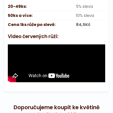
20-49ks:
5% sleva
50ks a více:
10% sleva
Cena 1ks růže po slevě:
84,5Kč
Video červených růží:
Doporučujeme koupit ke květině