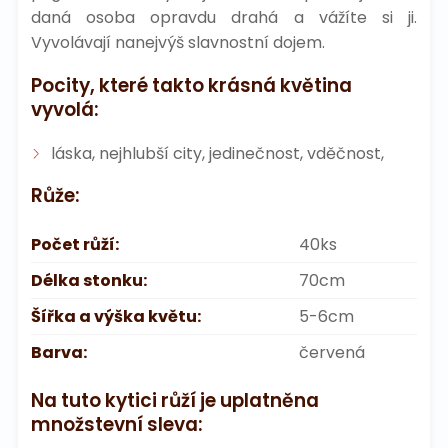
daná osoba opravdu drahá a vážíte si ji.
Vyvolávají nanejvýš slavnostní dojem.
Pocity, které takto krásná květina
vyvolá:
láska, nejhlubší city, jedinečnost, vděčnost,
Růže:
Počet růží:
40ks
Délka stonku:
70cm
Šířka a výška květu:
5-6cm
Barva:
červená
Na tuto kytici růží je uplatněna
množstevní sleva: