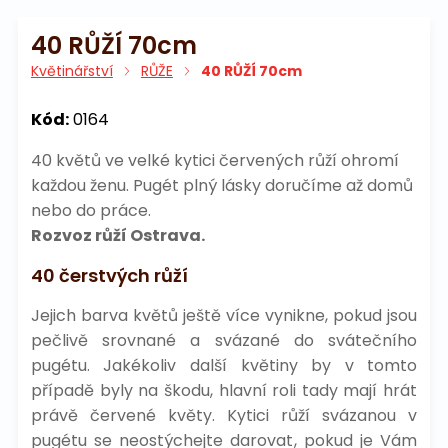
40 RŮŽÍ 70cm
Květinářství
RŮŽE
40 RŮŽÍ 70cm
Kód:
0164
40 květů ve velké kytici červených růží ohromí
každou ženu. Pugét plný lásky doručíme až domů
nebo do práce.
Rozvoz růží Ostrava.
40 čerstvých růží
Jejich barva květů ještě více vynikne, pokud jsou
pečlivě srovnané a svázané do svátečního
pugétu. Jakékoliv další květiny by v tomto
případě byly na škodu, hlavní roli tady mají hrát
právě červené květy. Kytici růží svázanou v
pugétu se neostýchejte darovat, pokud je Vám