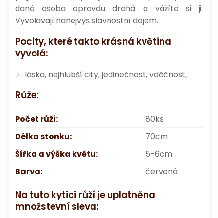
daná osoba opravdu drahá a vážíte si ji.
Vyvolávají nanejvýš slavnostní dojem.
Pocity, které takto krásná květina
vyvolá:
láska, nejhlubší city, jedinečnost, vděčnost,
Růže:
Počet růží:
80ks
Délka stonku:
70cm
Šířka a výška květu:
5-6cm
Barva:
červená
Na tuto kytici růží je uplatněna
množstevní sleva: