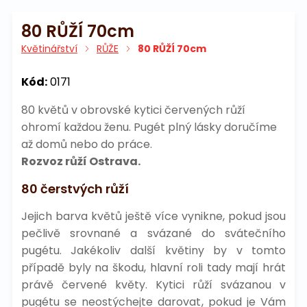
80 RŮŽÍ 70cm
Květinářství
RŮŽE
80 RŮŽÍ 70cm
Kód:
0171
80 květů v obrovské kytici červených růží
ohromí každou ženu. Pugét plný lásky doručíme
až domů nebo do práce.
Rozvoz růží Ostrava.
80 čerstvých růží
Jejich barva květů ještě více vynikne, pokud jsou
pečlivě srovnané a svázané do svátečního
pugétu. Jakékoliv další květiny by v tomto
případě byly na škodu, hlavní roli tady mají hrát
právě červené květy. Kytici růží svázanou v
pugétu se neostýchejte darovat, pokud je Vám