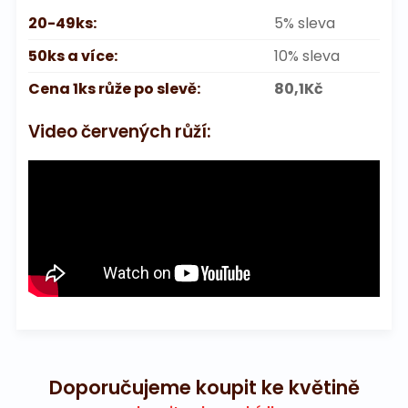
20-49ks:
5% sleva
50ks a více:
10% sleva
Cena 1ks růže po slevě:
80,1Kč
Video červených růží:
Doporučujeme koupit ke květině