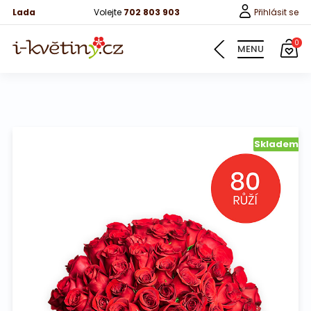
Lada
Volejte
702 803 903
Přihlásit se
0
MENU
Květiny
Skladem
Pro děti
100 růží
Růže
Růže 40cm
Bonboniery
Vína