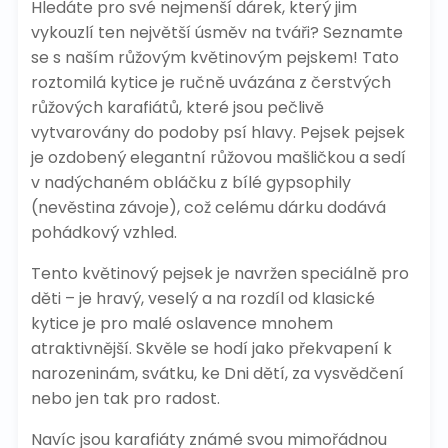
Hledáte pro své nejmenší dárek, který jim
vykouzlí ten největší úsměv na tváři? Seznamte
se s naším růžovým květinovým pejskem! Tato
roztomilá kytice je ručně uvázána z čerstvých
růžových karafiátů, které jsou pečlivě
vytvarovány do podoby psí hlavy. Pejsek pejsek
je ozdobený elegantní růžovou mašličkou a sedí
v nadýchaném obláčku z bílé gypsophily
(nevěstina závoje), což celému dárku dodává
pohádkový vzhled.
Tento květinový pejsek je navržen speciálně pro
děti – je hravý, veselý a na rozdíl od klasické
kytice je pro malé oslavence mnohem
atraktivnější. Skvěle se hodí jako překvapení k
narozeninám, svátku, ke Dni dětí, za vysvědčení
nebo jen tak pro radost.
Navíc jsou karafiáty známé svou mimořádnou