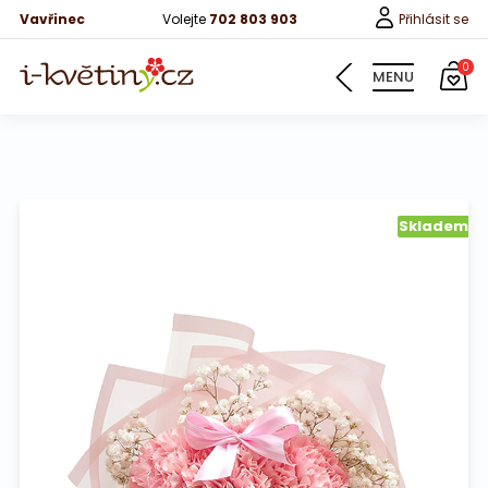
Vavřinec
Volejte
702 803 903
Přihlásit se
0
MENU
Květiny
Skladem
Pro děti
100 růží
Růže
Růže 40cm
Bonboniery
Vína