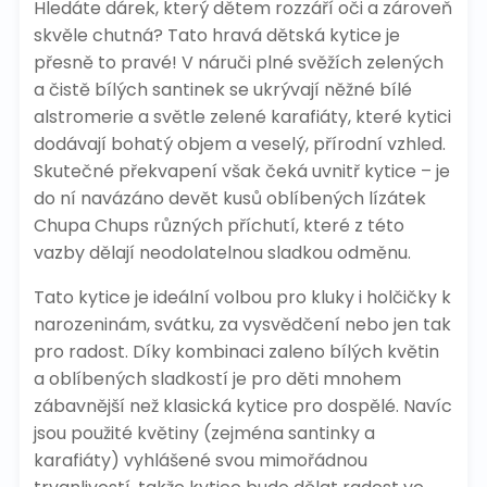
Hledáte dárek, který dětem rozzáří oči a zároveň
skvěle chutná? Tato hravá dětská kytice je
přesně to pravé! V náruči plné svěžích zelených
a čistě bílých santinek se ukrývají něžné bílé
alstromerie a světle zelené karafiáty, které kytici
dodávají bohatý objem a veselý, přírodní vzhled.
Skutečné překvapení však čeká uvnitř kytice – je
do ní navázáno devět kusů oblíbených lízátek
Chupa Chups různých příchutí, které z této
vazby dělají neodolatelnou sladkou odměnu.
Tato kytice je ideální volbou pro kluky i holčičky k
narozeninám, svátku, za vysvědčení nebo jen tak
pro radost. Díky kombinaci zaleno bílých květin
a oblíbených sladkostí je pro děti mnohem
zábavnější než klasická kytice pro dospělé. Navíc
jsou použité květiny (zejména santinky a
karafiáty) vyhlášené svou mimořádnou