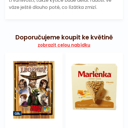
trvanlivostí, takže kytice bude dělat radost ve
váze ještě dlouho poté, co lízátka zmizí.
Doporučujeme koupit ke květině
zobrazit celou nabídku