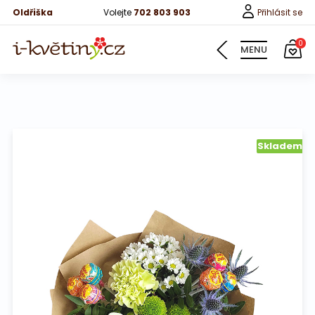
Oldřiška
Volejte
702 803 903
Přihlásit se
0
MENU
Květiny
Skladem
Pro děti
100 růží
Růže
Růže 40cm
Bonboniery
Vína