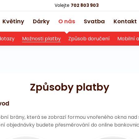
Volejte
702 803 903
Květiny
Dárky
O nás
Svatba
Kontakt
dotazy
Možnosti platby
Způsob doručení
Mobilní 
Způsoby platby
evod
bní brány, která se zobrazí formou vnořeného okna nad
ní objednávky budete přesměrování do online bankovnictv