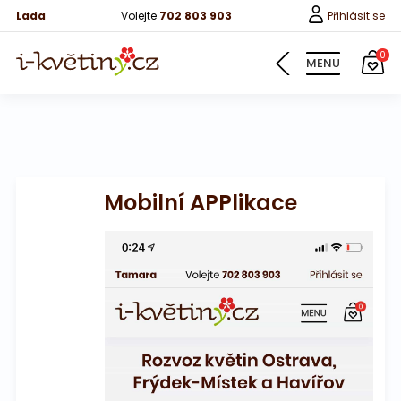
Lada
Volejte
702 803 903
Přihlásit se
0
MENU
Mobilní APPlikace
Časté dotazy
Možnosti platby
Způsob doručení
Mobilní aplikace