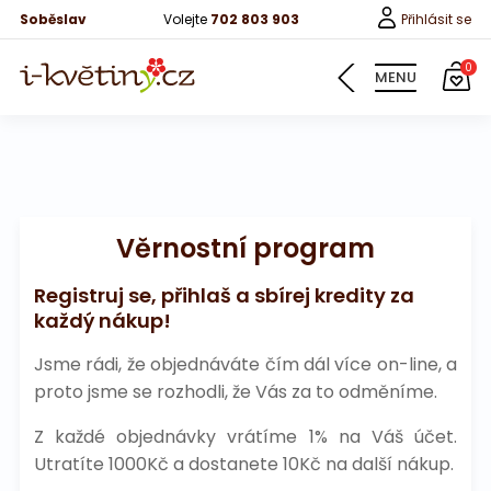
Soběslav
Volejte
702 803 903
Přihlásit se
0
MENU
Věrnostní program
Časté dotazy
Registruj se, přihlaš a sbírej kredity za
každý nákup!
Možnosti platby
Jsme rádi, že objednáváte čím dál více on-line, a
Způsob doručení
proto jsme se rozhodli, že Vás za to odměníme.
Mobilní aplikace
Z každé objednávky vrátíme 1% na Váš účet.
Utratíte 1000Kč a dostanete 10Kč na další nákup.