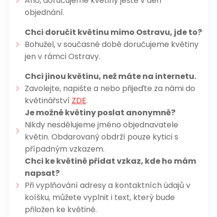
Ano, doručujeme květiny ještě v den
objednání.
Chci doručit květinu mimo Ostravu, jde to?
Bohužel, v současné době doručujeme květiny
jen v rámci Ostravy.
Chci jinou květinu, než máte na internetu.
Zavolejte, napište a nebo přijeďte za námi do
květinářství
ZDE
.
Je možné květiny poslat anonymně?
Nikdy nesdělujeme jméno objednavatele
květin. Obdarovaný obdrží pouze kytici s
případným vzkazem.
Chci ke květině přidat vzkaz, kde ho mám
napsat?
Při vyplňování adresy a kontaktních údajů v
koíšku, můžete vyplnit i text, který bude
přiložen ke květině.