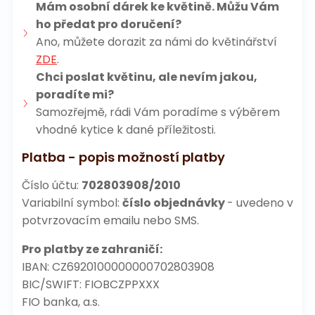
Mám osobní dárek ke květině. Můžu Vám
ho předat pro doručení?
Ano, můžete dorazit za námi do květinářství
ZDE
.
Chci poslat květinu, ale nevím jakou,
poradíte mi?
Samozřejmě, rádi Vám poradíme s výběrem
vhodné kytice k dané příležitosti.
Platba -
popis možností platby
Číslo účtu:
702803908/2010
Variabilní symbol:
číslo objednávky
- uvedeno v
potvrzovacím emailu nebo SMS.
Pro platby ze zahraničí:
IBAN: CZ6920100000000702803908
BIC/SWIFT: FIOBCZPPXXX
FIO banka, a.s.