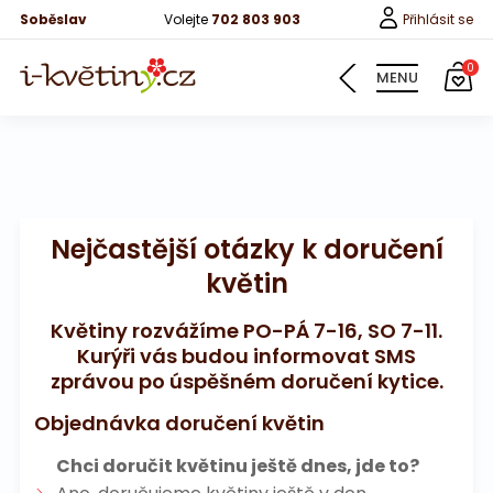
Soběslav
Volejte
702 803 903
Přihlásit se
0
MENU
Nejčastější otázky k doručení
květin
Časté dotazy
Květiny rozvážíme PO-PÁ 7-16, SO 7-11.
Možnosti platby
Kurýři vás budou informovat SMS
Způsob doručení
zprávou po úspěšném doručení kytice.
Mobilní aplikace
Objednávka doručení květin
Chci doručit květinu ještě dnes, jde to?