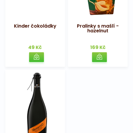
Kinder čokoládky
Pralinky s mašlí -
hazelnut
49 Kč
169 Kč