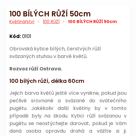
100 BÍLÝCH RŮŽÍ 50cm
Květinářství
100 RŮŽÍ
100 BÍLÝCH RŮŽÍ 50cm
Kód:
0101
Obrovská kytice bílých, čerstvých růží
svázaných stuhou v barvě květů.
Rozvoz růží Ostrava.
100 bílých růží, délka 60cm
Jejich barva květů ještě více vynikne, pokud jsou
pečlivě srovnané a svázané do svátečního
pugétu. Jakékoliv další květiny by v tomto
případě byly na škodu. Kytici růží svázanou v
pugétu se neostýchejte darovat, pokud je Vám
daná osoba opravdu drahá a vážíte si ji.