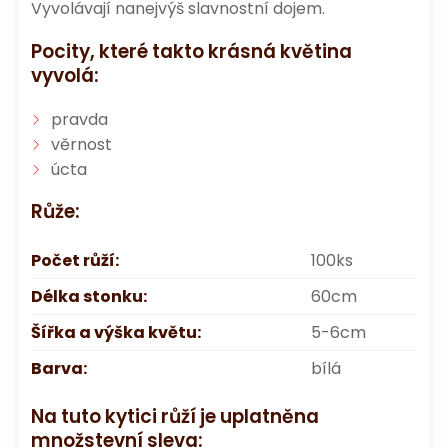
Vyvolávají nanejvýš slavnostní dojem.
Pocity, které takto krásná květina
vyvolá:
pravda
věrnost
úcta
Růže:
Počet růží:
100ks
Délka stonku:
60cm
Šířka a výška květu:
5-6cm
Barva:
bílá
Na tuto kytici růží je uplatněna
množstevní sleva: