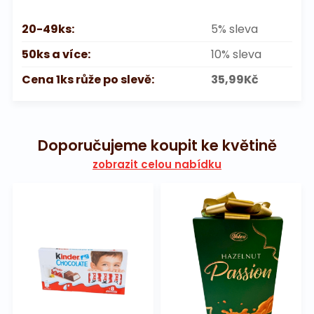
20-49ks:
5% sleva
50ks a více:
10% sleva
Cena 1ks růže po slevě:
35,99Kč
Doporučujeme koupit ke květině
zobrazit celou nabídku