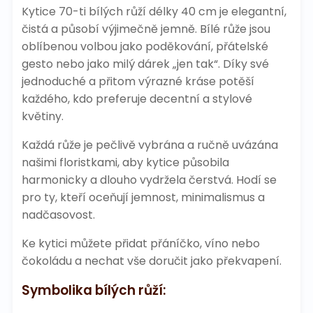
Kytice 70-ti bílých růží délky 40 cm je elegantní,
čistá a působí výjimečně jemně. Bílé růže jsou
oblíbenou volbou jako poděkování, přátelské
gesto nebo jako milý dárek „jen tak“. Díky své
jednoduché a přitom výrazné kráse potěší
každého, kdo preferuje decentní a stylové
květiny.
Každá růže je pečlivě vybrána a ručně uvázána
našimi floristkami, aby kytice působila
harmonicky a dlouho vydržela čerstvá. Hodí se
pro ty, kteří oceňují jemnost, minimalismus a
nadčasovost.
Ke kytici můžete přidat přáníčko, víno nebo
čokoládu a nechat vše doručit jako překvapení.
Symbolika bílých růží: