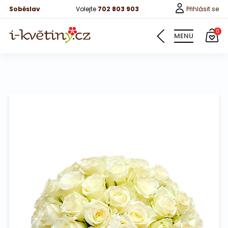
Soběslav
Volejte
702 803 903
Přihlásit se
0
MENU
Květiny
Pro děti
100 růží
Růže
Růže 40cm
Bonboniery
Vína