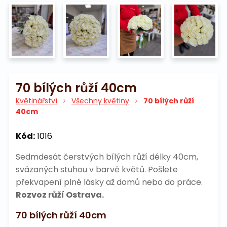
70 bílých růží 40cm
Květinářství
Všechny květiny
70 bílých růží
40cm
Kód:
1016
Sedmdesát čerstvých bílých růží délky 40cm,
svázaných stuhou v barvě květů. Pošlete
překvapení plné lásky až domů nebo do práce.
Rozvoz růží Ostrava.
70 bílých růží 40cm