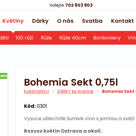
Volejte
702 803 903
Květiny
Dárky
O nás
Svatba
Kontakt
děti
100 růží
Růže
Růže 40cm
Bonboniery
Vín
dem
Bohemia Sekt 0,75l
Květinářství
DÁRKY ke květině
Bohemia Sekt 
Kód:
0301
Vysoce ušlechtilé šumivé víno s jemnou a svěží
Rozvoz květin Ostrava a okolí.