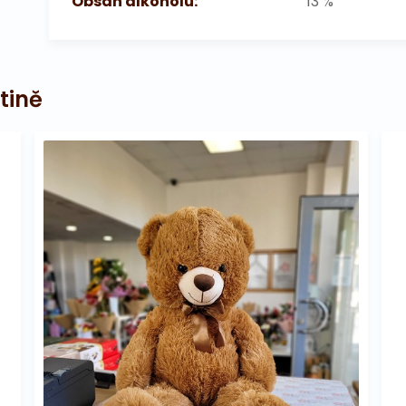
Obsah alkoholu:
13 %
tině