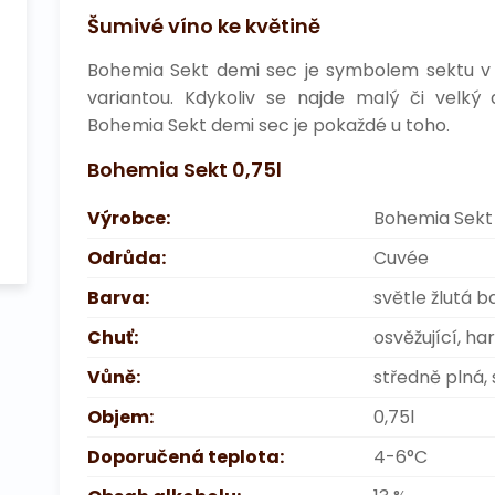
Šumivé víno ke květině
Bohemia Sekt demi sec je symbolem sektu v 
variantou. Kdykoliv se najde malý či velký 
Bohemia Sekt demi sec je pokaždé u toho.
Bohemia Sekt 0,75l
Výrobce:
Bohemia Sekt
Odrůda:
Cuvée
Barva:
světle žlutá 
Chuť:
osvěžující, h
Vůně:
středně plná, 
Objem:
0,75l
Doporučená teplota:
4-6°C