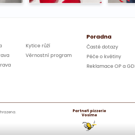
Poradna
a
Kytice růží
Časté dotazy
rava
Věrnostní program
Péče o květiny
trava
Reklamace OP a GD
Partneři pizzerie
yhrazena.
Vosíme