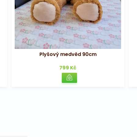
Plyšový medvěd 90cm
799 Kč