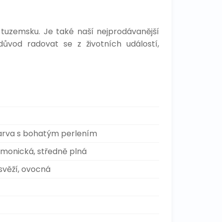
tuzemsku. Je také naší nejprodávanější
důvod radovat se z životních událostí,
barva s bohatým perlením
armonická, středně plná
svěží, ovocná