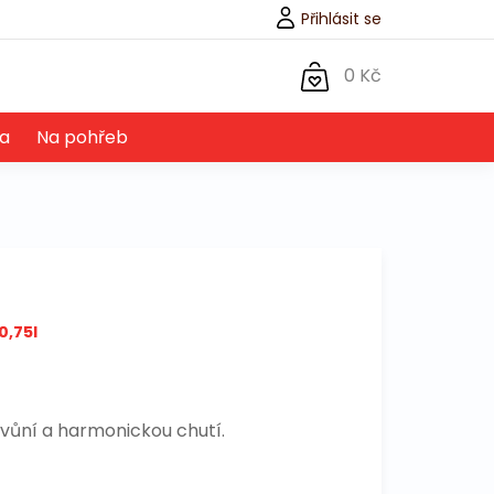
Přihlásit se
0 Kč
a
Na pohřeb
0,75l
 vůní a harmonickou chutí.