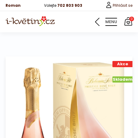
Roman
Volejte
702 803 903
Přihlásit se
0
MENU
Květiny
Akce
Pro děti
100 růží
Skladem
Růže
Růže 40cm
Bonboniery
Vína