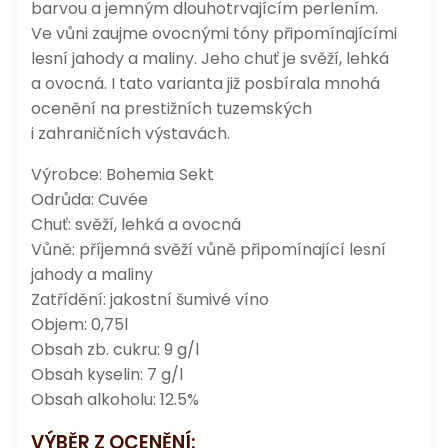
barvou a jemným dlouhotrvajícím perlením.
Ve vůni zaujme ovocnými tóny připomínajícími
lesní jahody a maliny. Jeho chuť je svěží, lehká
a ovocná. I tato varianta již posbírala mnohá
ocenění na prestižních tuzemských
i zahraničních výstavách.
Výrobce: Bohemia Sekt
Odrůda: Cuvée
Chuť: svěží, lehká a ovocná
Vůně: příjemná svěží vůně připomínající lesní
jahody a maliny
Zatřídění: jakostní šumivé víno
Objem: 0,75l
Obsah zb. cukru: 9 g/l
Obsah kyselin: 7 g/l
Obsah alkoholu: 12.5%
VÝBĚR Z OCENĚNÍ: