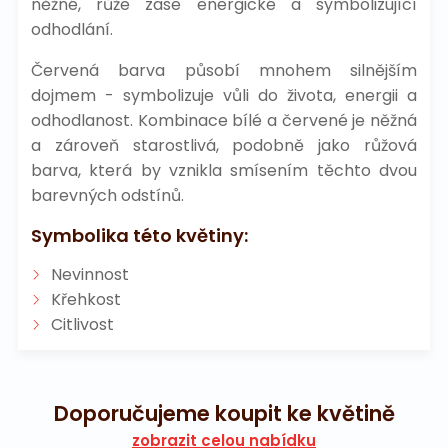
něžné, růže zase energické a symbolizující
odhodlání.
Červená barva působí mnohem silnějším
dojmem - symbolizuje vůli do života, energii a
odhodlanost. Kombinace bílé a červené je něžná
a zároveň starostlivá, podobně jako růžová
barva, která by vznikla smísením těchto dvou
barevných odstínů.
Symbolika této květiny:
Nevinnost
Křehkost
Citlivost
Doporučujeme koupit ke květině
zobrazit celou nabídku