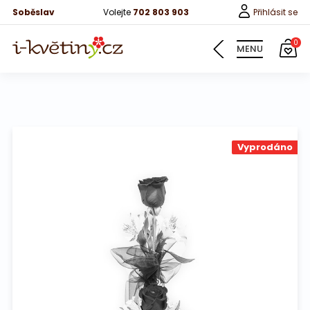
Soběslav
Volejte
702 803 903
Přihlásit se
0
MENU
Květiny
Vyprodáno
Pro děti
100 růží
Růže
Růže 40cm
Bonboniery
Vína