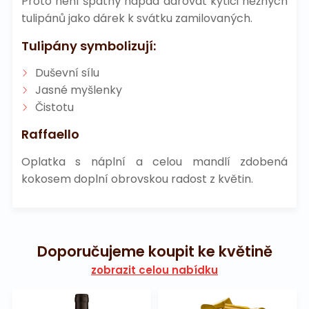
Proto není špatný nápad darovat kytici něžných
tulipánů jako dárek k svátku zamilovaných.
Tulipány symbolizují:
Duševní sílu
Jasné myšlenky
Čistotu
Raffaello
Oplatka s náplní a celou mandlí zdobená
kokosem doplní obrovskou radost z květin.
Doporučujeme koupit ke květině
zobrazit celou nabídku