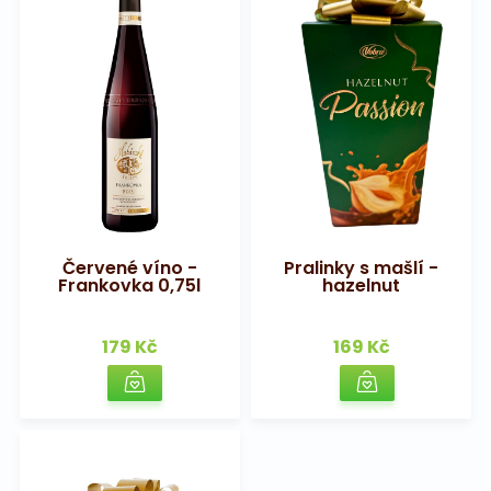
Červené víno -
Pralinky s mašlí -
Frankovka 0,75l
hazelnut
179 Kč
169 Kč