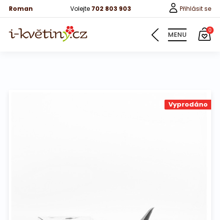
Roman
Volejte
702 803 903
Přihlásit se
0
MENU
Květiny
Vyprodáno
Pro děti
100 růží
Růže
Růže 40cm
Bonboniery
Vína