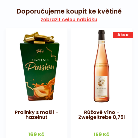
Doporučujeme koupit ke květině
zobrazit celou nabídku
Akce
Pralinky s mašlí -
Růžové víno -
hazelnut
Zweigeltrebe 0,75l
169 Kč
159 Kč