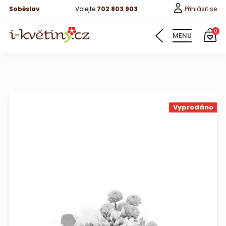
Soběslav
Volejte
702 803 903
Přihlásit se
0
MENU
Květiny
Vyprodáno
Pro děti
100 růží
Růže
Růže 40cm
Bonboniery
Vína