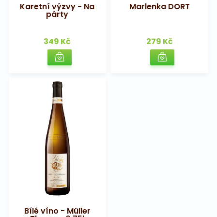
Karetní výzvy - Na
Marlenka DORT
párty
349 Kč
279 Kč
Bílé víno - Müller