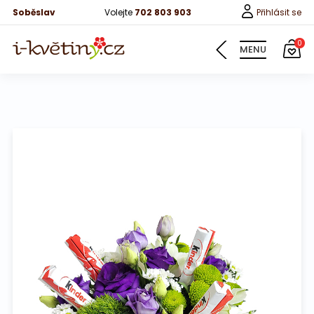
Soběslav
Volejte
702 803 903
Přihlásit se
0
MENU
Květiny
Pro děti
100 růží
Růže
Růže 40cm
Bonboniery
Vína