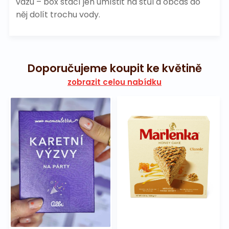
vázu – box stačí jen umístit na stůl a občas do
něj dolít trochu vody.
Doporučujeme koupit ke květině
zobrazit celou nabídku