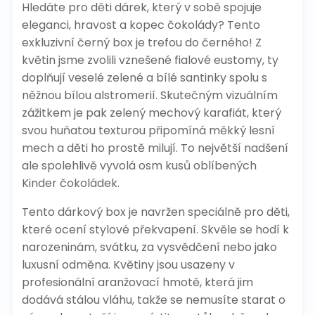
Hledáte pro děti dárek, který v sobě spojuje
eleganci, hravost a kopec čokolády? Tento
exkluzivní černý box je trefou do černého! Z
květin jsme zvolili vznešené fialové eustomy, ty
doplňují veselé zelené a bílé santinky spolu s
něžnou bílou alstromerií. Skutečným vizuálním
zážitkem je pak zelený mechový karafiát, který
svou huňatou texturou připomíná měkký lesní
mech a děti ho prostě milují. To největší nadšení
ale spolehlivě vyvolá osm kusů oblíbených
Kinder čokoládek.
Tento dárkový box je navržen speciálně pro děti,
které ocení stylové překvapení. Skvěle se hodí k
narozeninám, svátku, za vysvědčení nebo jako
luxusní odměna. Květiny jsou usazeny v
profesionální aranžovací hmotě, která jim
dodává stálou vláhu, takže se nemusíte starat o