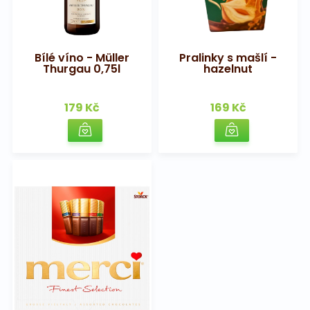
Bílé víno - Müller
Pralinky s mašlí -
Thurgau 0,75l
hazelnut
179 Kč
169 Kč