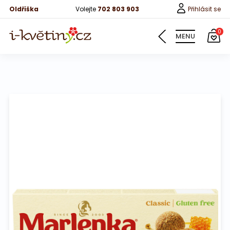
Oldřiška
Volejte
702 803 903
Přihlásit se
0
MENU
Květiny
Pro děti
100 růží
Růže
Růže 40cm
Bonboniery
Vína