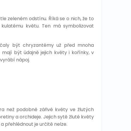
le zeleném odstínu. Říká se o nich, že to
ale kulatému květu. Ten má symbolizovat
ačaly být chryzantémy už před mnoha
mají být údajně jejich květy i kořínky, v
vyrábí nápoj.
nera než podobně zářivé květy ve žlutých
etiny a orchideje. Jejich sytě žluté květy
 přehlédnout je určitě nelze.