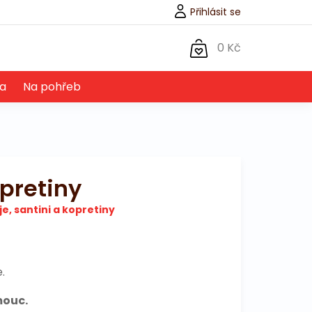
Přihlásit se
0 Kč
a
Na pohřeb
opretiny
e, santini a kopretiny
.
mouc.