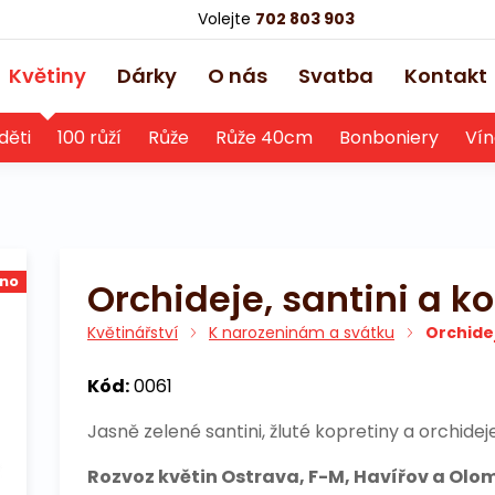
Volejte
702 803 903
Květiny
Dárky
O nás
Svatba
Kontakt
děti
100 růží
Růže
Růže 40cm
Bonboniery
Vín
no
Orchideje, santini a k
Květinářství
K narozeninám a svátku
Orchidej
Kód:
0061
Jasně zelené santini, žluté kopretiny a orchideje
Rozvoz květin Ostrava, F-M, Havířov a Olo