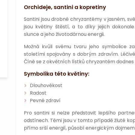
Orchideje, santini a kopretiny
Santini jsou drobné chryzantémy v jasném, svět
jsou květiny štěstí, a to díky jejich dokon
slunce a jeho životodárnou energii.
Možná kvůli svému tvaru jeho symbolice z
stoletími spojovány s dobrým zdravím. Léčivé 
Číně se z okvětních lístků chryzantém dodnes 
Symbolika této květiny:
Dlouhověkost
Radost
Pevné zdraví
Pro santini si nelze představit lepšího part
odstínech. Těmi jsou v tomto případě žluté kopr
přímo srší energií, působí energickým dojmem a