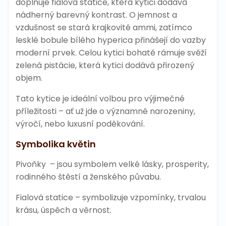
doplňuje fialová statice, která kytici dodává
nádherný barevný kontrast. O jemnost a
vzdušnost se stará krajkovité ammi, zatímco
lesklé bobule bílého hyperica přinášejí do vazby
moderní prvek. Celou kytici bohatě rámuje svěží
zelená pistácie, která kytici dodává přirozený
objem.
Tato kytice je ideální volbou pro výjimečné
příležitosti – ať už jde o významné narozeniny,
výročí, nebo luxusní poděkování.
Symbolika květin
Pivoňky – jsou symbolem velké lásky, prosperity,
rodinného štěstí a ženského půvabu.
Fialová statice – symbolizuje vzpomínky, trvalou
krásu, úspěch a věrnost.