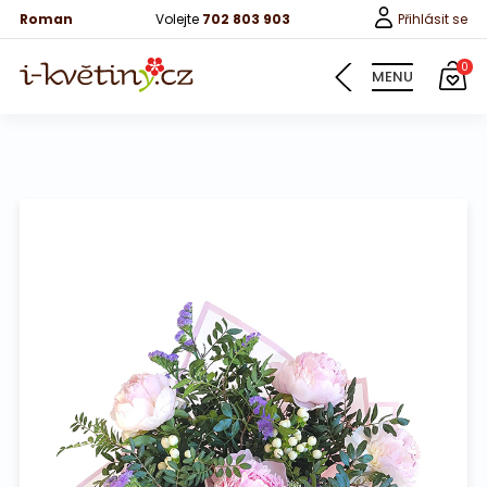
Roman
Volejte
702 803 903
Přihlásit se
0
MENU
Květiny
Pro děti
100 růží
Růže
Růže 40cm
Bonboniery
Vína