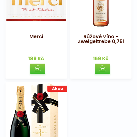
Merci
Růžové víno -
Zweigeltrebe 0,75l
189 Kč
159 Kč
Akce