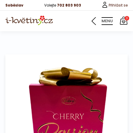
Soběslav
Volejte
702 803 903
Přihlásit se
0
MENU
Květiny
Pro děti
100 růží
Růže
Růže 40cm
Bonboniery
Vína