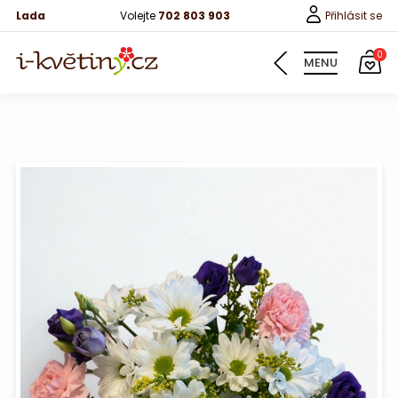
Lada
Volejte
702 803 903
Přihlásit se
0
MENU
Květiny
Pro děti
100 růží
Růže
Růže 40cm
Bonboniery
Vína