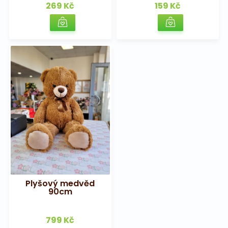
269 Kč
159 Kč
Plyšový medvěd
90cm
799 Kč