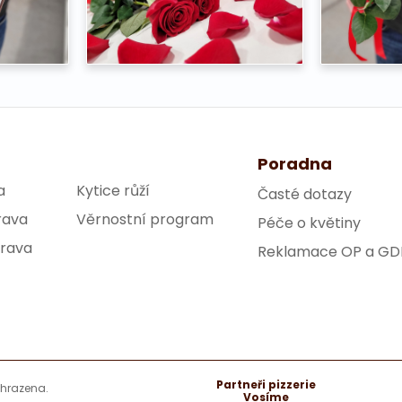
Poradna
a
Kytice růží
Časté dotazy
rava
Věrnostní program
Péče o květiny
trava
Reklamace OP a GD
Partneři pizzerie
yhrazena.
Vosíme