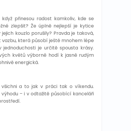
 když přinesou radost kamkoliv, kde se
ožné zlepšit? Že úplně nejlepší je kytice
jejich kouzlo porušily? Pravda je taková,
it vazbu, která působí ještě mnohem lépe
 jednoduchosti je určitě spousta krásy.
vých květů výborně hodí k jasně rudým
ohnivě energická.
všichni a to jak v práci tak o víkendu.
 výhodu – i v odtažitě působící kanceláři
rostředí.