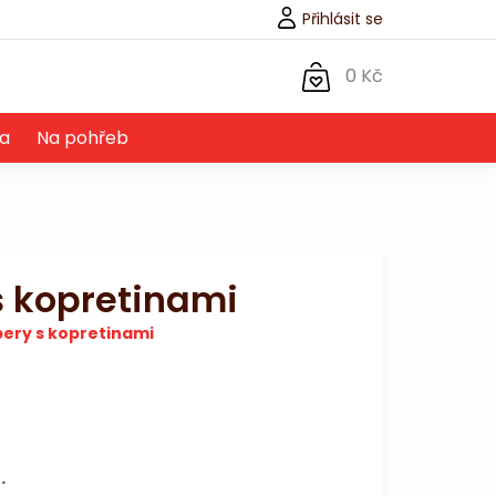
Přihlásit se
0 Kč
a
Na pohřeb
s kopretinami
bery s kopretinami
.