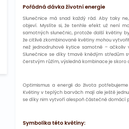
Pořádná dávka životní energie
Slunečnice má snad každý rád. Aby taky ne,
objeví. Myslíte si, že tenhle efekt už není m
samotných slunečnic, protože další květiny by 
že citlivě zkombinované květiny mohou vytvoř
než jednodruhové kytice samotné – ačkoliv v
Slunečnice se díky tmavě knědým středům s
čerstvým růžím, výsledná kombinace je skoro 
Optimismus a energii do života potřebujeme 
Květiny v teplých barvách mají ale ještě jednu
se díky nim vytvoří alespoň částečně domácí p
Symbolika této květiny: