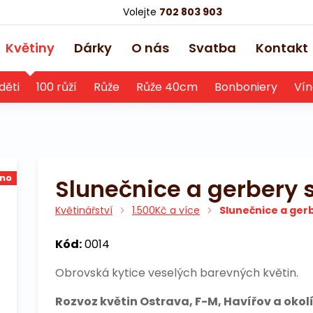
Volejte
702 803 903
Květiny
Dárky
O nás
Svatba
Kontakt
děti
100 růží
Růže
Růže 40cm
Bonboniery
Vín
no
Slunečnice a gerbery 
Květinářství
1.500Kč a více
Slunečnice a ger
Kód:
0014
Obrovská kytice veselých barevných květin.
Rozvoz květin Ostrava, F-M, Havířov a okolí