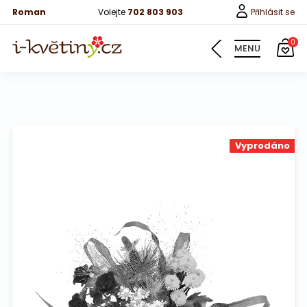
Roman
Volejte
702 803 903
Přihlásit se
0
MENU
Květiny
Vyprodáno
Pro děti
100 růží
Růže
Růže 40cm
Bonboniery
Vína