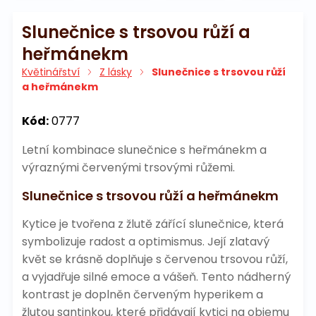
Slunečnice s trsovou růží a
heřmánekm
Květinářství
Z lásky
Slunečnice s trsovou růží
a heřmánekm
Kód:
0777
Letní kombinace slunečnice s heřmánekm a
výraznými červenými trsovými růžemi.
Slunečnice s trsovou růží a heřmánekm
Kytice je tvořena z žlutě zářící slunečnice, která
symbolizuje radost a optimismus. Její zlatavý
květ se krásně doplňuje s červenou trsovou růží,
a vyjadřuje silné emoce a vášeň. Tento nádherný
kontrast je doplněn červeným hyperikem a
žlutou santinkou, které přidávají kytici na objemu