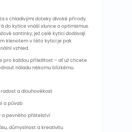
ta s chladivými doteky divoké přírody.
rá do kytice vnáší slunce a optimismus.
vé santinky, jež celé kytici dodávají
m klenotem v této kytici je pak
nální vzhled.
 pro každou příležitost – ať už chcete
vednout náladu někomu blízkému.
i, radost a dlouhověkost
ní a půvab
y a pevného přátelství
su, důmyslnost a kreativitu