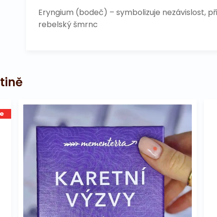
Eryngium (bodeč) – symbolizuje nezávislost, př
rebelský šmrnc
tině
e