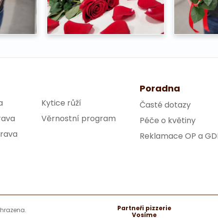
Poradna
a
Kytice růží
Časté dotazy
rava
Věrnostní program
Péče o květiny
trava
Reklamace OP a GD
Partneři pizzerie
yhrazena.
Vosíme