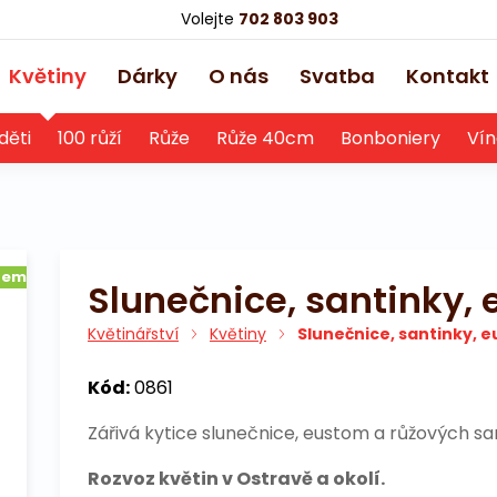
Volejte
702 803 903
Květiny
Dárky
O nás
Svatba
Kontakt
děti
100 růží
Růže
Růže 40cm
Bonboniery
Vín
dem
Slunečnice, santinky,
Květinářství
Květiny
Slunečnice, santinky, 
Kód:
0861
Zářivá kytice slunečnice, eustom a růžových san
Rozvoz květin v Ostravě a okolí.