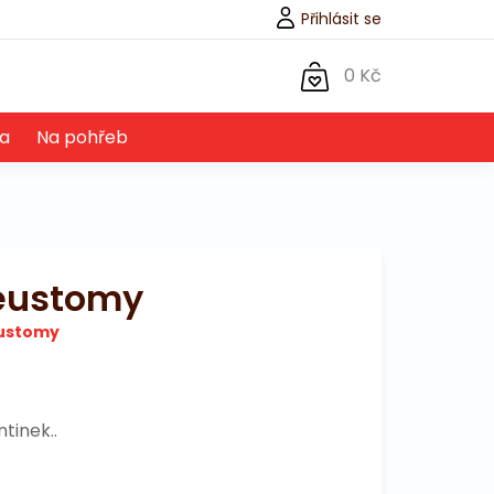
Přihlásit se
0 Kč
a
Na pohřeb
 eustomy
eustomy
tinek..