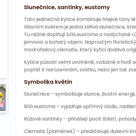
Slunečnice, santinky, eustomy
Tato jedinečná kytice kombinuje hřejivé tóny lé
Hlavním květem je jedna zářivá slunečnice, kte
Tu něžně doplňují bílá eustoma a nadýchané růžo
jemnost a bohatý objem. Naprostým floristický
modrofialový clematis, který kytici dodává origi
Kytice působí velmi uvolněně, vzdušně a hodí se
popřát k narozeninám, svátku, nebo jen tak z
Symbolika květin
Slunečnice – symbolizuje slunce, životní energi
Bílá eustoma – vyjadřuje upřímný obdiv, nadše
Růžové santinky – přinášejí pocit štěstí, pohod
Clematis (plamének) – představuje duševní krá