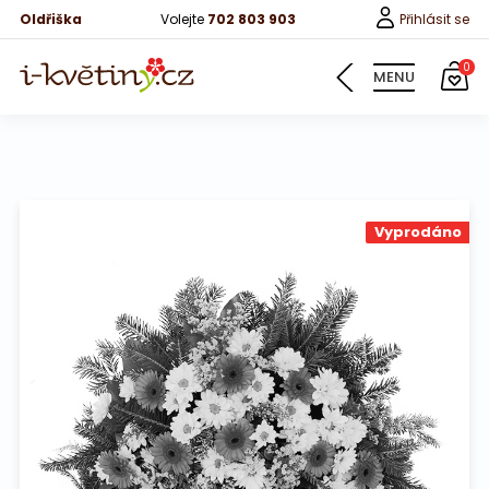
Oldřiška
Volejte
702 803 903
Přihlásit se
0
MENU
Květiny
Vyprodáno
Pro děti
100 růží
Růže
Růže 40cm
Bonboniery
Vína