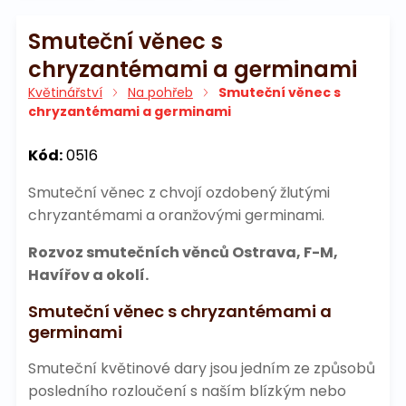
Smuteční věnec s
chryzantémami a germinami
Květinářství
Na pohřeb
Smuteční věnec s
chryzantémami a germinami
Kód:
0516
Smuteční věnec z chvojí ozdobený žlutými
chryzantémami a oranžovými germinami.
Rozvoz smutečních věnců Ostrava, F-M,
Havířov a okolí.
Smuteční věnec s chryzantémami a
germinami
Smuteční květinové dary jsou jedním ze způsobů
posledního rozloučení s naším blízkým nebo