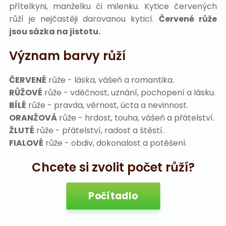
Na pohřeb
přítelkyni, manželku či milenku. Kytice červených
růží je nejčastěji darovanou kyticí.
Červené růže
jsou sázka na jistotu.
Význam barvy růží
ČERVENÉ
růže - láska, vášeň a romantika.
RŮŽOVÉ
růže - vděčnost, uznání, pochopení a lásku.
BÍLÉ
růže - pravda, věrnost, úcta a nevinnost.
ORANŽOVÁ
růže - hrdost, touha, vášeň a přátelství.
ŽLUTÉ
růže - přátelství, radost a štěstí.
FIALOVÉ
růže - obdiv, dokonalost a potěšení.
Chcete si zvolit počet růží?
Počítadlo