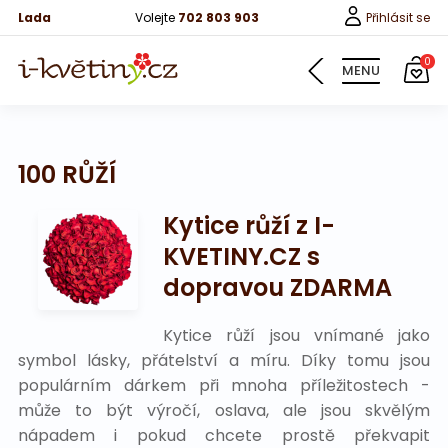
Lada
Volejte
702 803 903
Přihlásit se
0
MENU
100 RŮŽÍ
Květiny
Pro děti
Kytice růží z I-
KVETINY.CZ s
100 růží
dopravou ZDARMA
Růže
Kytice růží jsou vnímané jako
Růže 40cm
symbol lásky, přátelství a míru. Díky tomu jsou
Bonboniery
populárním dárkem při mnoha příležitostech -
může to být výročí, oslava, ale jsou skvělým
Vína
nápadem i pokud chcete prostě překvapit