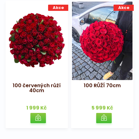
Akce
Akce
100 červených růží
100 RŮŽÍ 70cm
40cm
1 999 Kč
5 999 Kč