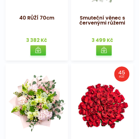
Na pohřeb
40 RŮŽÍ 70cm
Smuteční věnec s
červenými růžemi
3 382 Kč
3 499 Kč