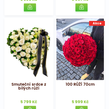
Akce
Smuteční srdce z
100 RŮŽÍ 70cm
bílých růží
5 799 Kč
5 999 Kč