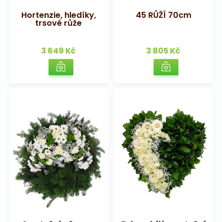
Hortenzie, hledíky,
45 RŮŽÍ 70cm
trsové růže
3 649 Kč
3 805 Kč