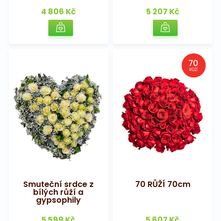
4 806 Kč
5 207 Kč
Smuteční srdce z
70 RŮŽÍ 70cm
bílých růží a
gypsophily
5 599 Kč
5 607 Kč