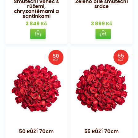
Smuteční věnec s
Zeleno bílé smuteční
růžemi,
srdce
chryzantémami a
santinkami
3 849 Kč
3 899 Kč
50 RŮŽÍ 70cm
55 RŮŽÍ 70cm