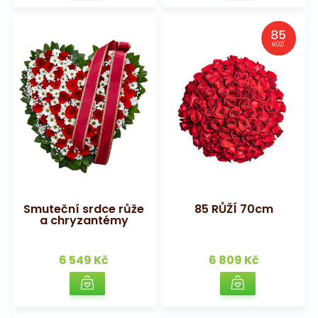
Smuteční srdce růže
85 RŮŽÍ 70cm
a chryzantémy
6 549 Kč
6 809 Kč