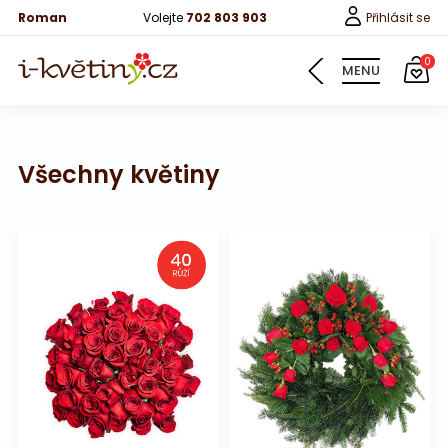
Roman
Volejte
702 803 903
Přihlásit se
0
MENU
Všechny květiny
Květiny
Pro děti
100 růží
Růže
Růže 40cm
Bonboniery
Vína