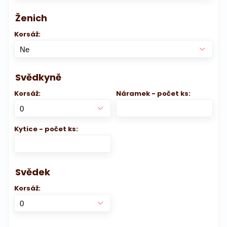
Ženich
Korsáž:
Svědkyně
Korsáž:
Náramek - počet ks:
Kytice - počet ks:
Svědek
Korsáž: