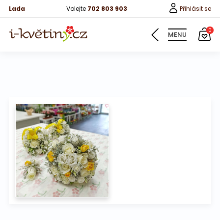
Lada
Volejte
702 803 903
Přihlásit se
0
MENU
Informace
Naše svatební kytice
Fotografie od zákazníků