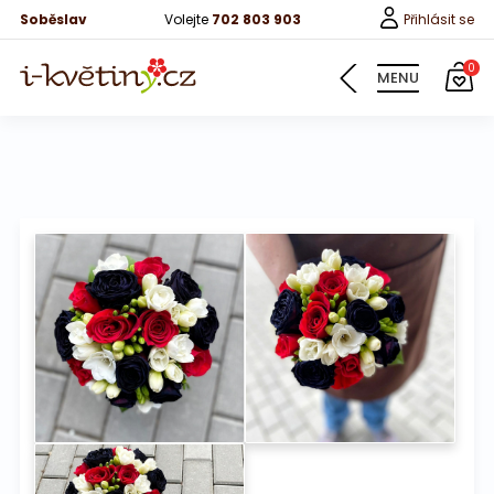
Soběslav
Volejte
702 803 903
Přihlásit se
0
MENU
Informace
Naše svatební kytice
Fotografie od zákazníků