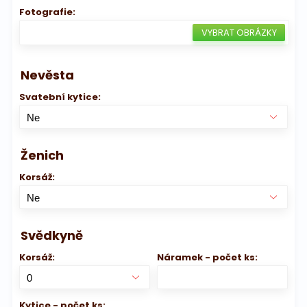
Fotografie:
Nevěsta
Svatební kytice:
Ženich
Korsáž:
Svědkyně
Korsáž:
Náramek - počet ks:
Kytice - počet ks: