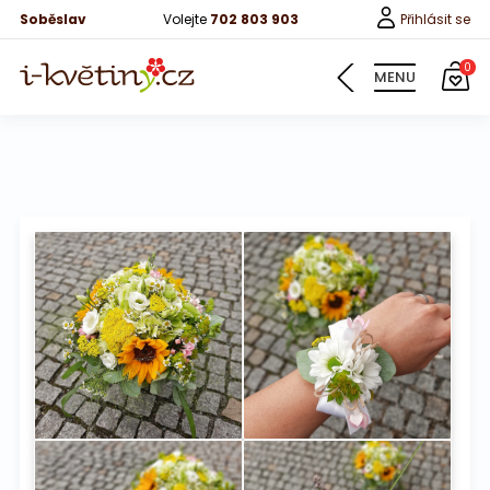
Soběslav
Volejte
702 803 903
Přihlásit se
0
MENU
Informace
Naše svatební kytice
Fotografie od zákazníků