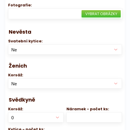
Fotografie:
Nevěsta
Svatební kytice:
Ženich
Korsáž:
Svědkyně
Korsáž:
Náramek - počet ks:
Kytice - počet ks: