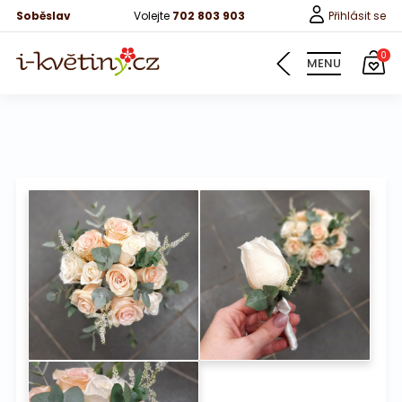
Soběslav
Volejte
702 803 903
Přihlásit se
0
MENU
Informace
Naše svatební kytice
Fotografie od zákazníků