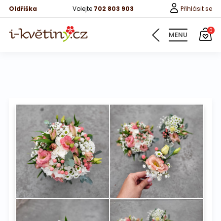
Oldřiška
Volejte
702 803 903
Přihlásit se
0
MENU
Informace
Naše svatební kytice
Fotografie od zákazníků