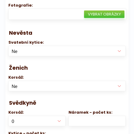
Fotografie:
Nevěsta
Svatební kytice:
Ženich
Korsáž:
Svědkyně
Korsáž:
Náramek - počet ks:
Kytice - počet ks: