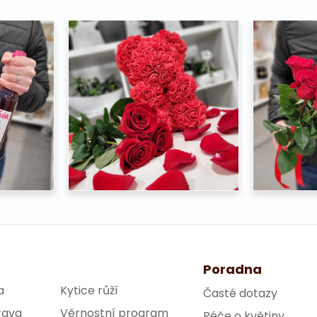
Poradna
a
Kytice růží
Časté dotazy
rava
Věrnostní program
Péče o květiny