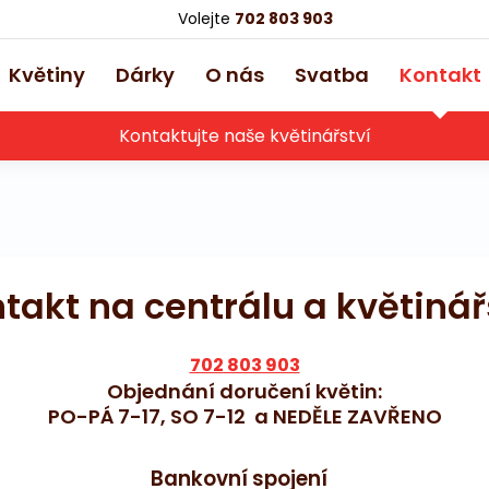
Volejte
702 803 903
Květiny
Dárky
O nás
Svatba
Kontakt
Kontaktujte naše květinářství
takt na centrálu a květinář
702 803 903
Objednání doručení květin:
PO-PÁ 7-17, SO 7-12 a NEDĚLE ZAVŘENO
Bankovní spojení