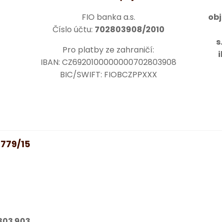
FIO banka a.s.
ob
Číslo účtu:
702803908/2010
s
Pro platby ze zahraničí:
IBAN: CZ6920100000000702803908
BIC/SWIFT: FIOBCZPPXXX
 779/15
803 903