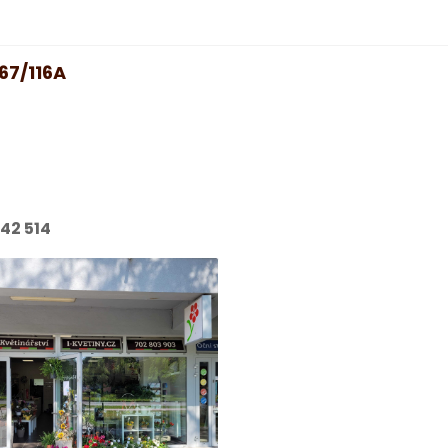
67/116A
142 514