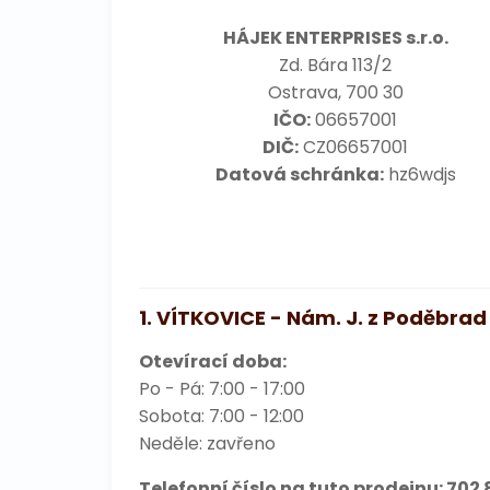
HÁJEK ENTERPRISES s.r.o.
Zd. Bára 113/2
Ostrava, 700 30
IČO:
06657001
DIČ:
CZ06657001
Datová schránka:
hz6wdjs
1. VÍTKOVICE - Nám. J. z Poděbrad
Otevírací doba:
Po - Pá: 7:00 - 17:00
Sobota: 7:00 - 12:00
Neděle: zavřeno
Telefonní číslo na tuto prodejnu:
702 