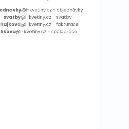
jednavky
@i-kvetiny.cz - objednávky
svatby
@i-kvetiny.cz - svatby
.hajkova
@i-kvetiny.cz - fakturace
illikova
@i-kvetiny.cz - spolupráce