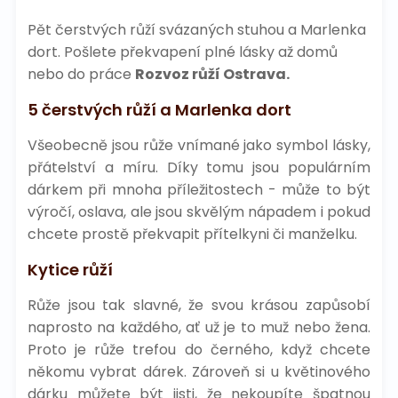
Pět čerstvých růží svázaných stuhou a Marlenka
dort. Pošlete překvapení plné lásky až domů
nebo do práce
Rozvoz růží Ostrava.
5 čerstvých růží a Marlenka dort
Všeobecně jsou růže vnímané jako symbol lásky,
přátelství a míru. Díky tomu jsou populárním
dárkem při mnoha příležitostech - může to být
výročí, oslava, ale jsou skvělým nápadem i pokud
chcete prostě překvapit přítelkyni či manželku.
Kytice růží
Růže jsou tak slavné, že svou krásou zapůsobí
naprosto na každého, ať už je to muž nebo žena.
Proto je růže trefou do černého, když chcete
někomu vybrat dárek. Zároveň si u květinového
dárku můžete být jisti, že nekoupíte špatnou