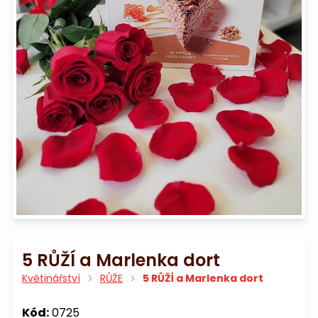
Na pohřeb
5 RŮŽÍ a Marlenka dort
Květinářství
RŮŽE
5 RŮŽÍ a Marlenka dort
Kód:
0725