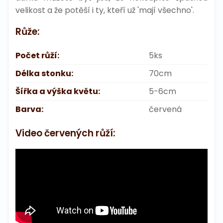
velikost a že potěší i ty, kteří už 'mají všechno'.
Růže:
Počet růží:
5ks
Délka stonku:
70cm
Šířka a výška květu:
5-6cm
Barva:
červená
Video červených růží: