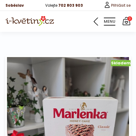
Soběslav
Volejte
702 803 903
Přihlásit se
0
MENU
Květiny
Skladem
Pro děti
100 růží
Růže
Růže 40cm
Bonboniery
Vína