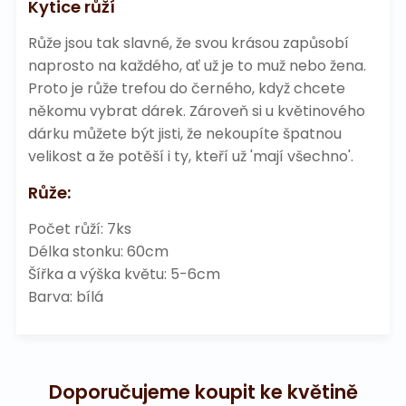
Kytice růží
Růže jsou tak slavné, že svou krásou zapůsobí
naprosto na každého, ať už je to muž nebo žena.
Proto je růže trefou do černého, když chcete
někomu vybrat dárek. Zároveň si u květinového
dárku můžete být jisti, že nekoupíte špatnou
velikost a že potěší i ty, kteří už 'mají všechno'.
Růže:
Počet růží: 7ks
Délka stonku: 60cm
Šířka a výška květu: 5-6cm
Barva: bílá
Doporučujeme koupit ke květině