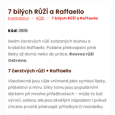
7 bílých RŮŽÍ a Raffaello
Květinářství
RŮŽE
7 bílých RŮŽÍ a Raffaello
Kód:
0818
Sedm čerstvých růží svázaných stuhou a
krabička Raffaello. Pošlete překvapení plné
lásky až domů nebo do práce.
Rozvoz růží
Ostrava.
7 čerstvých růží + Raffaello
Všeobecně jsou růže vnímané jako symbol lásky,
přátelství a míru. Díky tomu jsou populárním
dárkem při mnoha příležitostech - může to být
výročí, oslava, ale jsou skvělým nápadem i pokud
chcete prostě překvapit přítelkyni či manželku.