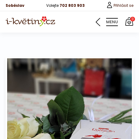
Soběslav
Volejte
702 803 903
Přihlásit se
0
MENU
Květiny
Pro děti
100 růží
Růže
Růže 40cm
Bonboniery
Vína