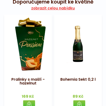
Doporučujeme koupit ke květině
zobrazit celou nabídku
Pralinky s mašlí -
Bohemia Sekt 0,2 l
hazelnut
169 Kč
89 Kč