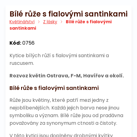
Bílé růže s fialovými santinkami
Květinářství
Z lásky
Bílé růže s fialovými
santinkami
Kód:
0756
Kytice bílých růží s fialovými santinkami a
ruscusem.
Rozvoz květin Ostrava, F-M, Havířov a okolí.
Bílé růže s fialovými santinkami
Růže jsou květiny, které patří mezi jedny z
nejoblíbenějších. Každá jejich barva nese jinou
symboliku a význam. Bílé růže jsou od pradávna
považovány za synonymum ctnosti a čistoty.
V této kytici jsou doplněny drobnými kvítky