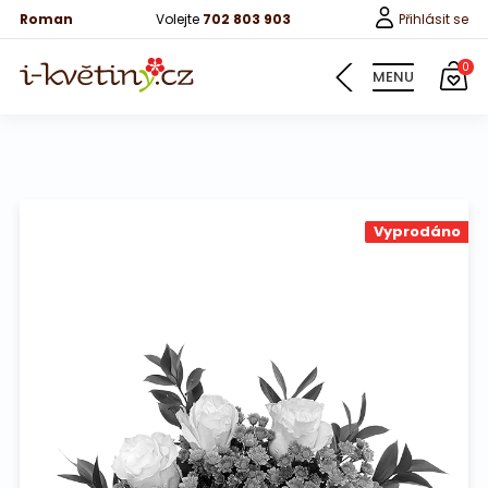
Roman
Volejte
702 803 903
Přihlásit se
0
MENU
Květiny
Vyprodáno
Pro děti
100 růží
Růže
Růže 40cm
Bonboniery
Vína