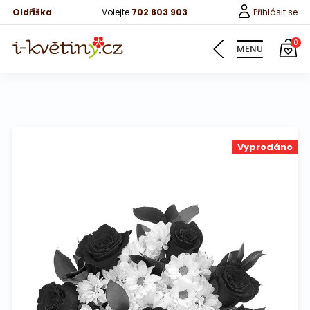
Oldřiška
Volejte
702 803 903
Přihlásit se
0
MENU
Květiny
Vyprodáno
Pro děti
100 růží
Růže
Růže 40cm
Bonboniery
Vína