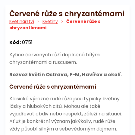
Červené růže s chryzantémami
Květinářství
Květiny
Červené růže s
chryzantémami
Kód:
0751
Kytice červených růží doplněná bílými
chryzantémami a ruscusem.
Rozvoz květin Ostrava, F-M, Havířov a okolí.
Červené růže s chryzantémami
Klasické výrazně rudé růže jsou typicky květiny
lásky a hlubokých citů. Mohou ale také
vyjadřovat obdiv nebo respekt, záleží na situaci.
Ať už je konkrétní význam jakýkoliv, rudé růže
vždy působí silným a sebevědomým dojmem.