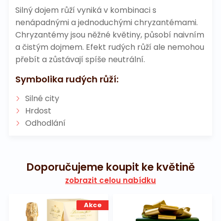
Silný dojem růží vyniká v kombinaci s
nenápadnými a jednoduchými chryzantémami.
Chryzantémy jsou něžné květiny, působí naivním
a čistým dojmem. Efekt rudých růží ale nemohou
přebít a zůstávají spíše neutrální.
Symbolika rudých růží:
Silné city
Hrdost
Odhodlání
Doporučujeme koupit ke květině
zobrazit celou nabídku
Akce