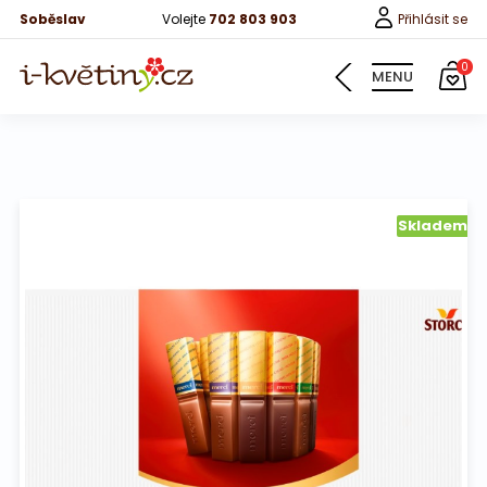
Soběslav
Volejte
702 803 903
Přihlásit se
0
MENU
Květiny
Skladem
Pro děti
100 růží
Růže
Růže 40cm
Bonboniery
Vína