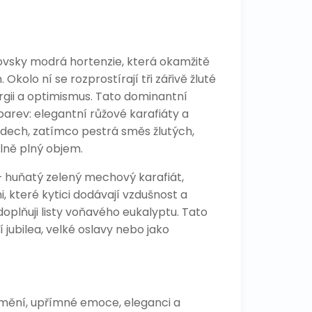
ovsky modrá hortenzie, která okamžitě
olo ní se rozprostírají tři zářivě žluté
ergii a optimismus. Tato dominantní
arev: elegantní růžové karafiáty a
ádech, zatímco pestrá směs žlutých,
lně plný objem.
– huňatý zelený mechový karafiát,
, které kytici dodávají vzdušnost a
oplňuji listy voňavého eukalyptu. Tato
 jubilea, velké oslavy nebo jako
mění, upřímné emoce, eleganci a