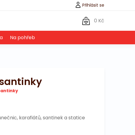
Přihlásit se
0 Kč
a
Na pohřeb
 santinky
santinky
nečnic, karafiátů, santinek a statice