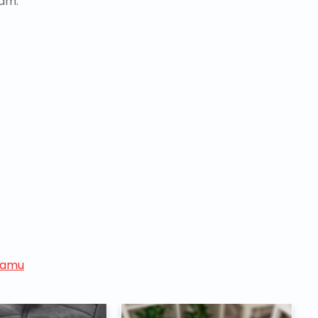
Vám.
ramu