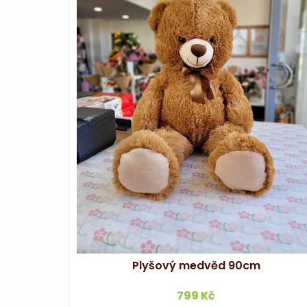
Plyšový medvěd 90cm
799 Kč