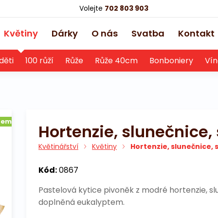
Volejte
702 803 903
Květiny
Dárky
O nás
Svatba
Kontakt
děti
100 růží
Růže
Růže 40cm
Bonboniery
Vín
dem
Hortenzie, slunečnice,
Květinářství
Květiny
Hortenzie, slunečnice, 
Kód:
0867
Pastelová kytice pivoněk z modré hortenzie, slu
doplněná eukalyptem.