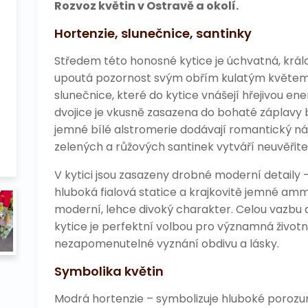
Rozvoz květin v Ostravě a okolí.
Hortenzie, slunečnice, santinky
Středem této honosné kytice je úchvatná, král
upoutá pozornost svým obřím kulatým květem. Ok
slunečnice, které do kytice vnášejí hřejivou en
dvojice je vkusně zasazena do bohaté záplavy b
jemné bílé alstromerie dodávají romantický n
zelených a růžových santinek vytváří neuvěřite
V kytici jsou zasazeny drobné moderní detaily 
hluboká fialová statice a krajkovitě jemné ammi
moderní, lehce divoký charakter. Celou vazbu d
kytice je perfektní volbou pro významná životní
nezapomenutelné vyznání obdivu a lásky.
Symbolika květin
Modrá hortenzie – symbolizuje hluboké porozu