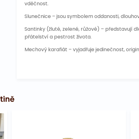
vděčnost.
Slunečnice – jsou symbolem oddanosti, dlouhověko
Santinky (žluté, zelené, růžové) – představují d
přátelství a pestrost života.
Mechový karafiát – vyjadřuje jedinečnost, origin
tině