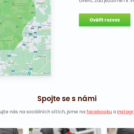
ověřit, zda jezdíme i k 
Ověřit rozvoz
Spojte se s námi
ujte nás na sociálních sítích, jsme na
facebooku
a
instag