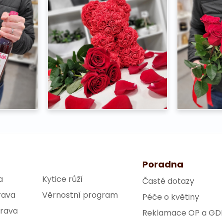
Poradna
a
Kytice růží
Časté dotazy
rava
Věrnostní program
Péče o květiny
trava
Reklamace OP a GD