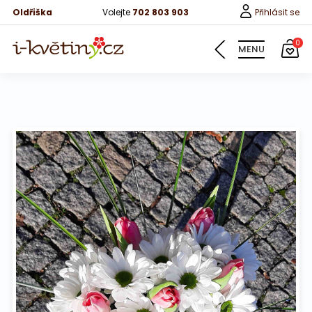
Oldřiška
Volejte
702 803 903
Přihlásit se
0
MENU
Květiny
Pro děti
100 růží
Růže
Růže 40cm
Bonboniery
Vína