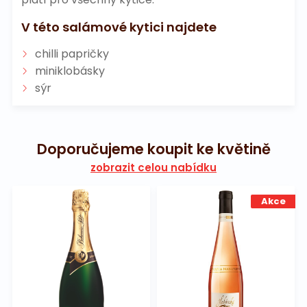
V této salámové kytici najdete
chilli papričky
miniklobásky
sýr
Doporučujeme koupit ke květině
zobrazit celou nabídku
Akce