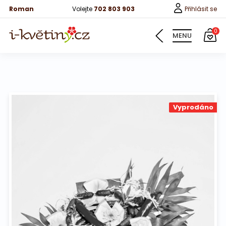
Roman
Volejte
702 803 903
Přihlásit se
0
MENU
Květiny
Vyprodáno
Pro děti
100 růží
Růže
Růže 40cm
Bonboniery
Vína