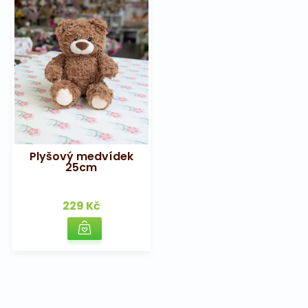
Plyšový medvídek
25cm
229 Kč