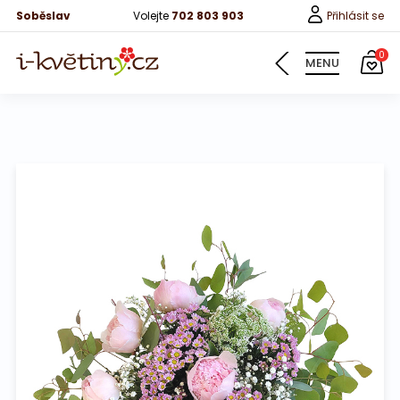
Soběslav
Volejte
702 803 903
Přihlásit se
0
MENU
Květiny
Pro děti
100 růží
Růže
Růže 40cm
Bonboniery
Vína