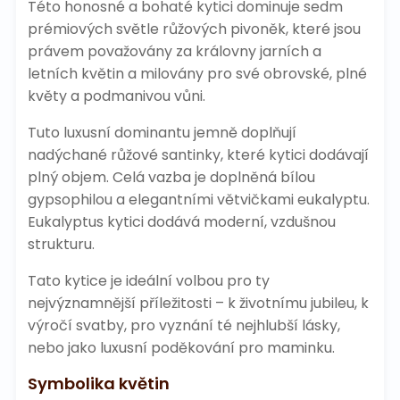
Této honosné a bohaté kytici dominuje sedm
prémiových světle růžových pivoněk, které jsou
právem považovány za královny jarních a
letních květin a milovány pro své obrovské, plné
květy a podmanivou vůni.
Tuto luxusní dominantu jemně doplňují
nadýchané růžové santinky, které kytici dodávají
plný objem. Celá vazba je doplněná bílou
gypsophilou a elegantními větvičkami eukalyptu.
Eukalyptus kytici dodává moderní, vzdušnou
strukturu.
Tato kytice je ideální volbou pro ty
nejvýznamnější příležitosti – k životnímu jubileu, k
výročí svatby, pro vyznání té nejhlubší lásky,
nebo jako luxusní poděkování pro maminku.
Symbolika květin